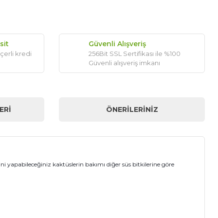
sit
Güvenli Alışveriş
çerli kredi
256Bit SSL Sertifikası ile %100
Güvenli alışveriş imkanı
ERI
ÖNERILERINIZ
ini yapabileceğiniz kaktüslerin bakımı diğer süs bitkilerine göre