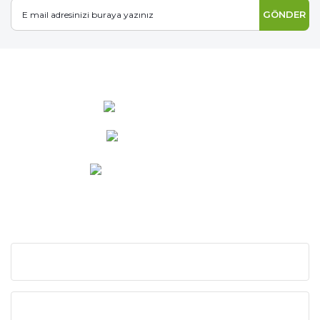
GÖNDER
0 537 486 12 25
bilgi@ideabahce.com
Doğancı Mah. Kaya Mutlu Sk.
No:15/3 Mut/Mersin
KURUMSAL
KATEGORİLER