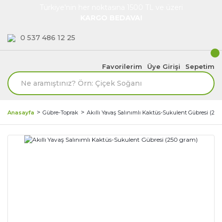
Türkiye'nin her noktasına 1500 TL ve üzeri
KARGO BEDAVA!
0 537 486 12 25
Favorilerim
Üye Girişi
Sepetim
Anasayfa
Gübre-Toprak
Akıllı Yavaş Salınımlı Kaktüs-Sukulent Gübresi (250