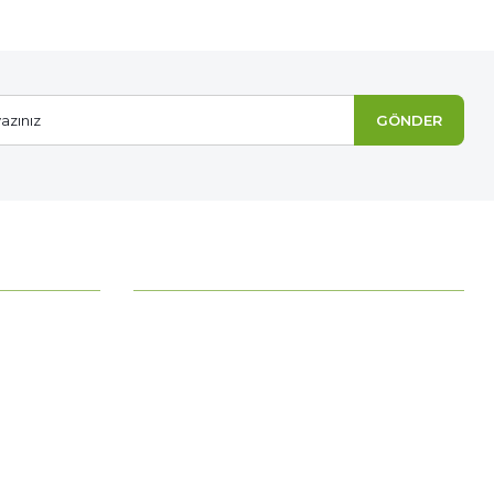
GÖNDER
MÜŞTERİ HİZMETLERİ
Ödeme Seçenekleri
itre)
Mesafeli Satış Sözleşmesi
Ödeme ve Teslimat
Gizlilik ve Güvenlik
İade Şartları