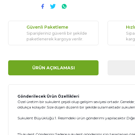
Güvenli Paketleme
Hızl
Siparişleriniz güvenli bir şekilde
Sipar
paketlenerek kargoya verilir.
karg
ÜRÜN AÇIKLAMASI
Gönderilecek Ürün
Özellikleri
Özel üretim bir sukulent çeşidi olup gelişim seviyesi ortadır.Genelde 
oldukça kolaydır.Size düşen düzenli bir şekilde sulamaktadır.sukule
Sukulent Büyüklüğü:1. Resimdeki ürün gönderimi yapılacaktır.Diğer g
*Sukulent Gönderimi:Sadece sukulent gönderimi için tasarlanan öz