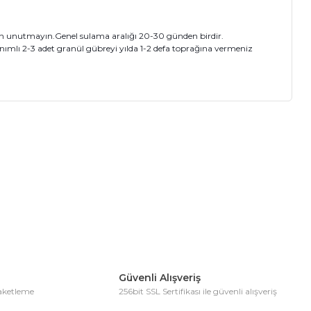
n unutmayın.Genel sulama aralığı 20-30 günden birdir.
nımlı 2-3 adet granül gübreyi yılda 1-2 defa toprağına vermeniz
ıza iletebilirsiniz.
Güvenli Alışveriş
paketleme
256bit SSL Sertifikası ile güvenli alışveriş