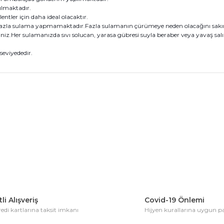
ılmaktadır.
tler için daha ideal olacaktır.
 fazla sulama yapmamaktadır.Fazla sulamanın çürümeye neden olacağını sakı
iz.Her sulamanızda sıvı solucan, yarasa gübresi suyla beraber veya yavaş salı
eviyededir.
konularda yetersiz gördüğünüz noktaları öneri formunu kullanarak tarafım
Bu ürüne ilk yorumu siz yapın!
Yorum Yaz
li Alışveriş
Covid-19 Önlemi
di kartlarına taksit imkanı
Hijyen kurallarına uygun 