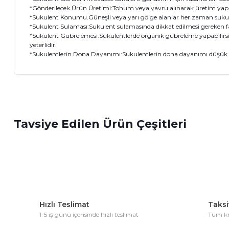
*Gönderilecek Ürün Üretimi:Tohum veya yavru alınarak üretim yap
*Sukulent Konumu.Güneşli veya yarı gölge alanlar her zaman sukulen
*Sukulent Sulaması:Sukulent sulamasında dikkat edilmesi gereken
*Sukulent Gübrelemesi:Sukulentlerde organik gübreleme yapabilirsin
yeterlidir.
*Sukulentlerin Dona Dayanımı:Sukulentlerin dona dayanımı düşük s
Bu ürünün fiyat bilgisi, resim, ürün açıklamalarında ve diğer 
Görüş ve önerileriniz için teşekkür ederiz.
Tavsiye Edilen Ürün Çeşitleri
Ürün resmi kalitesiz, bozuk veya görüntülenemiyor.
Ürün açıklamasında eksik bilgiler bulunuyor.
Ürün bilgilerinde hatalar bulunuyor.
Ürün fiyatı diğer sitelerden daha pahalı.
Bu ürüne benzer farklı alternatifler olmalı.
Hızlı Teslimat
Taksit
1-5 iş günü içerisinde hızlı teslimat
Tüm kre