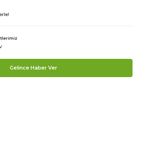
erle!
tlerimiz
V
Gelince Haber Ver