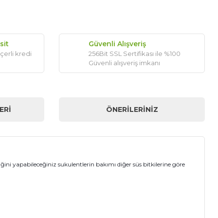
sit
Güvenli Alışveriş
çerli kredi
256Bit SSL Sertifikası ile %100
Güvenli alışveriş imkanı
ERI
ÖNERILERINIZ
iğini yapabileceğiniz sukulentlerin bakımı diğer süs bitkilerine göre