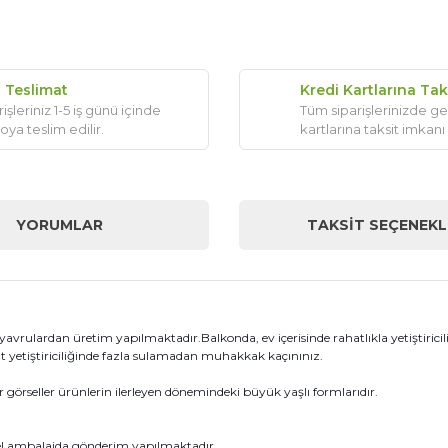
ı Teslimat
Kredi Kartlarına Tak
işleriniz 1-5 iş günü içinde
Tüm siparişlerinizde ge
oya teslim edilir.
kartlarına taksit imkanı
YORUMLAR
TAKSIT SEÇENEKL
yavrulardan üretim yapılmaktadır.Balkonda, ev içerisinde rahatlıkla yetiştiricil
nt yetiştiriciliğinde fazla sulamadan muhakkak kaçınınız.
örseller ürünlerin ilerleyen dönemindeki büyük yaşlı formlarıdır.
el ambalajda gönderim yapılmaktadır.