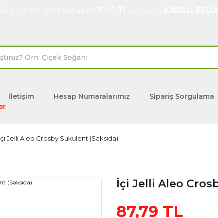
ürkiye'nin her noktasına 1500 TL ve üzeri
KARGO BEDA
İletişim
Hesap Numaralarımız
Sipariş Sorgulama
er
İçi Jelli Aleo Crosby Sukulent (Saksıda)
İçi Jelli Aleo Cro
87,79 TL