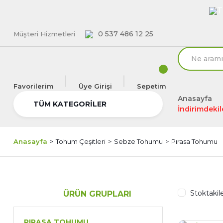
T
0 537 486 12 25
Müşteri Hizmetleri
Favorilerim
Üye Girişi
Sepetim
Anasayfa
TÜM KATEGORİLER
İndirimdekil
Anasayfa
Tohum Çeşitleri
Sebze Tohumu
Pırasa Tohumu
Stoktakil
ÜRÜN GRUPLARI
PIRASA TOHUMU