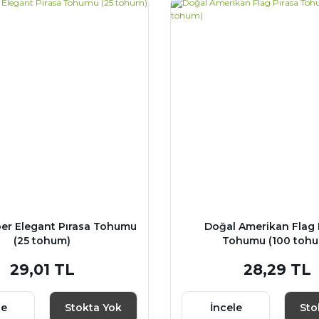
er Elegant Pırasa Tohumu
Doğal Amerikan Flag 
(25 tohum)
Tohumu (100 toh
29,01 TL
28,29 TL
le
Stokta Yok
İncele
Sto