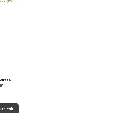
Pırasa
um)
kta Yok