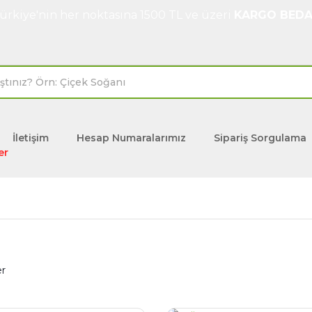
ürkiye'nin her noktasına 1500 TL ve üzeri
KARGO BEDA
İletişim
Hesap Numaralarımız
Sipariş Sorgulama
er
er