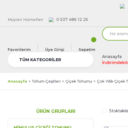
T
0 537 486 12 25
Müşteri Hizmetleri
Favorilerim
Üye Girişi
Sepetim
Anasayfa
TÜM KATEGORİLER
İndirimdekil
Anasayfa
Tohum Çeşitleri
Çiçek Tohumu
Çok Yıllık Çiçek 
Stoktakil
ÜRÜN GRUPLARI
MIMULUS ÇIÇEĞI TOHUMU