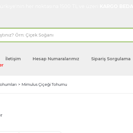
ürkiye'nin her noktasına 1500 TL ve üzeri
KARGO BEDA
İletişim
Hesap Numaralarımız
Sipariş Sorgulama
er
Tohumları
Mimulus Çiçeği Tohumu
er