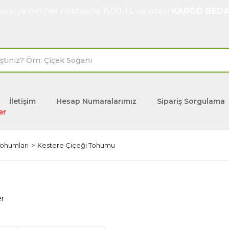
ürkiye'nin her noktasına 1500 TL ve üzeri
KARGO BEDA
İletişim
Hesap Numaralarımız
Sipariş Sorgulama
er
Tohumları
Kestere Çiçeği Tohumu
er