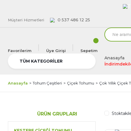
T
0 537 486 12 25
Müşteri Hizmetleri
Favorilerim
Üye Girişi
Sepetim
Anasayfa
TÜM KATEGORİLER
İndirimdekil
Anasayfa
Tohum Çeşitleri
Çiçek Tohumu
Çok Yıllık Çiçek 
Stoktakil
ÜRÜN GRUPLARI
KESTERE ÇIÇEĞI TOHUMU