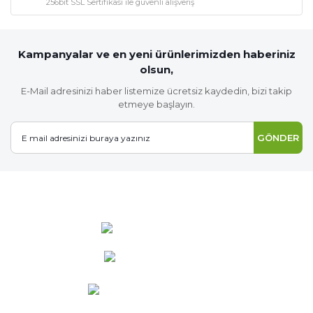
256bit SSL Sertifikası ile güvenli alışveriş
Kampanyalar ve en yeni ürünlerimizden haberiniz
olsun,
E-Mail adresinizi haber listemize ücretsiz kaydedin, bizi takip
etmeye başlayın.
GÖNDER
0 537 486 12 25
bilgi@ideabahce.com
Doğancı Mah. Kaya Mutlu Sk.
No:15/3 Mut/Mersin