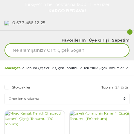
Türkiye'nin her noktasına 1500 TL ve üzeri
KARGO BEDAVA!
0 537 486 12 25
Favorilerim
Üye Girişi
Sepetim
Di
Anasayfa
Tohum Çeşitleri
Çiçek Tohumu
Tek Yıllık Çiçek Tohumları
Stoktakiler
Toplam 24 ürün