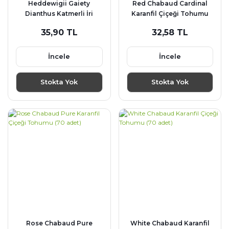
Heddewigii Gaiety
Red Chabaud Cardinal
Dianthus Katmerli İri
Karanfil Çiçeği Tohumu
Karanfil Çiçeği Tohumu
(70 adet)
35,90 TL
32,58 TL
(100 adet)
İncele
İncele
Stokta Yok
Stokta Yok
Rose Chabaud Pure
White Chabaud Karanfil