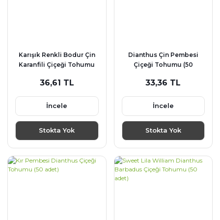
Karışık Renkli Bodur Çin
Dianthus Çin Pembesi
Karanfili Çiçeği Tohumu
Çiçeği Tohumu (50
(450 tohum)
tohum)
36,61 TL
33,36 TL
İncele
İncele
Stokta Yok
Stokta Yok