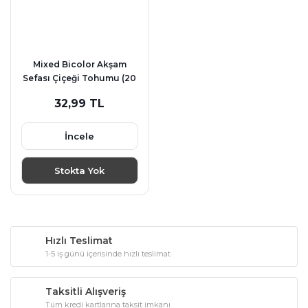
Mixed Bicolor Akşam
Sefası Çiçeği Tohumu (20
tohum)
32,99 TL
İncele
Stokta Yok
Hızlı Teslimat
1-5 iş günü içerisinde hızlı teslimat
Taksitli Alışveriş
Tüm kredi kartlarına taksit imkanı