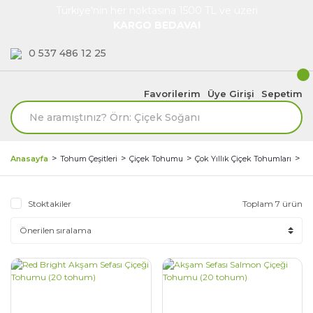
Türkiye'nin her noktasına 1500 TL ve üzeri
KARGO BEDAVA!
0 537 486 12 25
Favorilerim
Üye Girişi
Sepetim
A
Anasayfa
Tohum Çeşitleri
Çiçek Tohumu
Çok Yıllık Çiçek Tohumları
Stoktakiler
Toplam 7 ürün