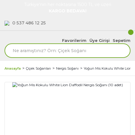
Türkiye'nin her noktasına 1500 TL ve üzeri
KARGO BEDAVA!
0 537 486 12 25
Favorilerim
Üye Girişi
Sepetim
Anasayfa
Çiçek Soğanları
Nergis Soğanı
Yoğun Mis Kokulu White Lion Daf