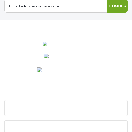
GÖNDER
0 537 486 12 25
bilgi@ideabahce.com
Doğancı Mah. Kaya Mutlu Sk.
No:15/3 Mut/Mersin
KURUMSAL
KATEGORİLER