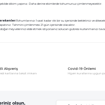
ekilde dikim yapınız. Daha derine ekimlerde tohumunuz çimlenmeyecektir.
erekenler:
Tohumlarınızı 1 saat kadar ılık bir su içerisinde bekletiniz ve dike
atınız. Tahmini çimlenmesi 21 gün içerisinde olacaktır.
oğal meyvelerinizi elde etmek istiyorsanız solucan gübresi kullanmanızı tavsiy
konularda yetersiz gördüğünüz noktaları öneri formunu kullanarak tarafım
Bu ürüne ilk yorumu siz yapın!
li Alışveriş
Covid-19 Önlemi
di kartlarına taksit imkanı
Hijyen kurallarına uygun 
Yorum Yaz
riniz olsun,