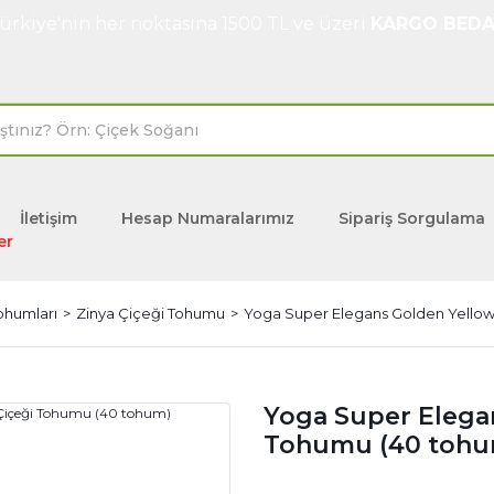
ürkiye'nin her noktasına 1500 TL ve üzeri
KARGO BEDA
İletişim
Hesap Numaralarımız
Sipariş Sorgulama
er
Tohumları
Zinya Çiçeği Tohumu
Yoga Super Elegans Golden Yellow
Yoga Super Elegan
Tohumu (40 tohu