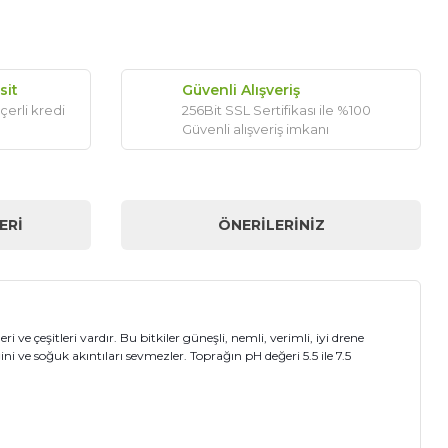
sit
Güvenli Alışveriş
çerli kredi
256Bit SSL Sertifikası ile %100
Güvenli alışveriş imkanı
ERI
ÖNERILERINIZ
ve çeşitleri vardır. Bu bitkiler güneşli, nemli, verimli, iyi drene
ğini ve soğuk akıntıları sevmezler. Toprağın pH değeri 5.5 ile 7.5