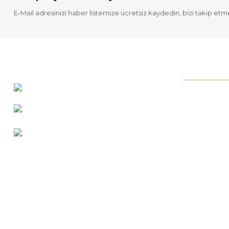
E-Mail adresinizi haber listemize ücretsiz kaydedin, bizi takip etm
KURUMSAL
0 537 486 12 25
Neden ideab
bilgi@ideabahce.com
Hakkımızda
Doğancı Mah. Kaya Mutlu Sk.
Hizmetlerimi
No:15/3 Mut/Mersin
İletişim Bilgil
Merkez Satış
Bize Ulaşın
Blog