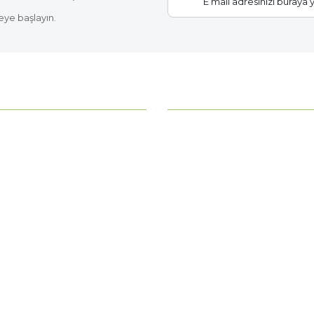
eye başlayın.
Gönder
KATEGORİLER
ahce?
Bitki Bakımı
Çiçek Soğanları
z
Fide Çeşitleri
erimiz
Gübre - Toprak
 Noktamız
Gül Fidanları
Meyve Fidanları
Tüm Kategoriler >