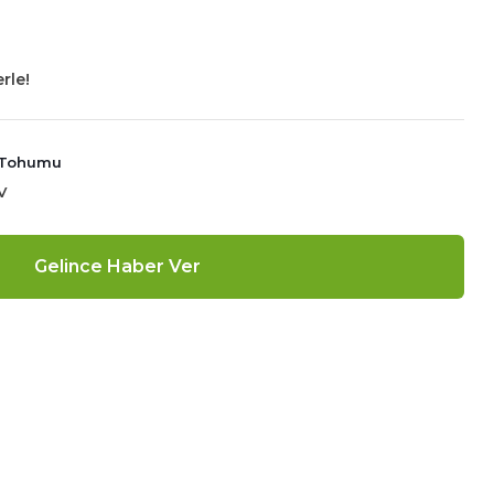
rle!
 Tohumu
V
Gelince Haber Ver