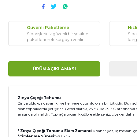
Güvenli Paketleme
Hızl
Siparişleriniz güvenli bir şekilde
Sipar
paketlenerek kargoya verilir.
karg
ÜRÜN AÇIKLAMASI
Zinya Çiçeği Tohumu
Zinya oldukça dayanıklı ve her yere uyumlu olan bir bitkidir. Bu nedenl
olan topraklarda yetişirler. Genel olarak, 23 ° C ila 29 ° C arasındaki s
arasında olmalıdır. Toprağa organik gübre eklerseniz, çiçekler daha 
* Zinya Çiçeği Tohumu Ekim Zamanı:
İlkbahar yaz, iç mekan içe
*Çimlenme Süresi:
1-3 hafta