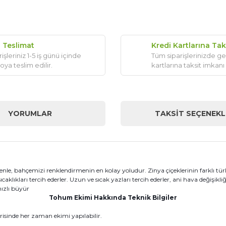
ı Teslimat
Kredi Kartlarına Tak
işleriniz 1-5 iş günü içinde
Tüm siparişlerinizde ge
oya teslim edilir.
kartlarına taksit imkanı
YORUMLAR
TAKSIT SEÇENEKL
e, bahçemizi renklendirmenin en kolay yoludur. Zinya çiçeklerinin farklı türleri 
ıcaklıkları tercih ederler. Uzun ve sıcak yazları tercih ederler, ani hava değişikli
hızlı büyür
Tohum Ekimi Hakkında Teknik Bilgiler
risinde her zaman ekimi yapılabilir.