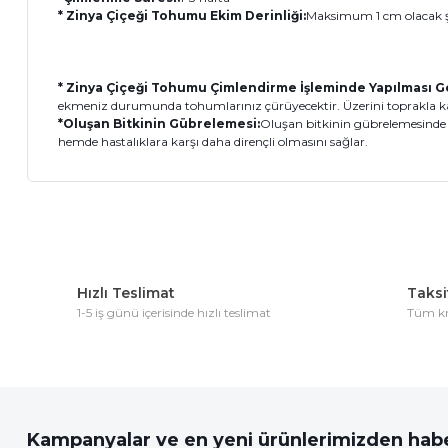
* Zinya Çiçeği Tohumu Ekim Derinliği:
Maksimum 1 cm olacak ş
* Zinya Çiçeği Tohumu Çimlendirme İşleminde Yapılması G
ekmeniz durumunda tohumlarınız çürüyecektir. Üzerini toprakla kap
*Oluşan Bitkinin Gübrelemesi:
Oluşan bitkinin gübrelemesinde d
hemde hastalıklara karşı daha dirençli olmasını sağlar.
Bu ürünün fiyat bilgisi, resim, ürün açıklamalarında ve diğer 
Görüş ve önerileriniz için teşekkür ederiz.
Hızlı Teslimat
Taksit
Ürün resmi kalitesiz, bozuk veya görüntülenemiyor.
1-5 iş günü içerisinde hızlı teslimat
Tüm kre
Ürün açıklamasında eksik bilgiler bulunuyor.
Ürün bilgilerinde hatalar bulunuyor.
Ürün fiyatı diğer sitelerden daha pahalı.
Bu ürüne benzer farklı alternatifler olmalı.
Kampanyalar ve en yeni ürünlerimizden habe