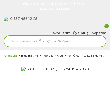
Türkiye'nin her noktasına 1500 TL ve üzeri
KARGO BEDAVA!
0 537 486 12 25
Favorilerim
Üye Girişi
Sepetim
Anasayfa
Bitki Bakımı
Fide Dikim Aleti
Yerli Üretim Kaliteli Ergomik Fid