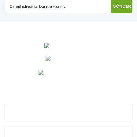
GÖNDER
0 537 486 12 25
bilgi@ideabahce.com
Doğancı Mah. Kaya Mutlu Sk.
No:15/3 Mut/Mersin
KURUMSAL
KATEGORİLER