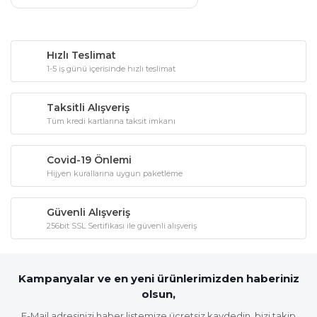
Hızlı Teslimat
1-5 iş günü içerisinde hızlı teslimat
Taksitli Alışveriş
Tüm kredi kartlarına taksit imkanı
Covid-19 Önlemi
Hijyen kurallarına uygun paketleme
Güvenli Alışveriş
256bit SSL Sertifikası ile güvenli alışveriş
Kampanyalar ve en yeni ürünlerimizden haberiniz
olsun,
E-Mail adresinizi haber listemize ücretsiz kaydedin, bizi takip