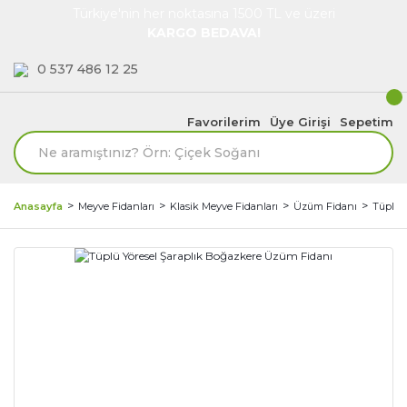
Türkiye'nin her noktasına 1500 TL ve üzeri
KARGO BEDAVA!
0 537 486 12 25
Favorilerim
Üye Girişi
Sepetim
Anasayfa
Meyve Fidanları
Klasik Meyve Fidanları
Üzüm Fidanı
Tüplü 