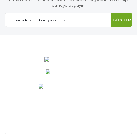
etmeye başlayın.
GÖNDER
0 537 486 12 25
bilgi@ideabahce.com
Doğancı Mah. Kaya Mutlu Sk.
No:15/3 Mut/Mersin
KURUMSAL