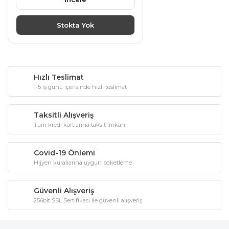
Stokta Yok
Hızlı Teslimat
1-5 iş günü içerisinde hızlı teslimat
Taksitli Alışveriş
Tüm kredi kartlarına taksit imkanı
Covid-19 Önlemi
Hijyen kurallarına uygun paketleme
Güvenli Alışveriş
256bit SSL Sertifikası ile güvenli alışveriş