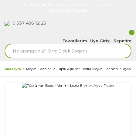
Türkiye'nin her noktasına 1500 TL ve üzeri
KARGO BEDAVA!
0 537 486 12 25
Favorilerim
Üye Girişi
Sepetim
Anasayfa
Meyve Fidanları
Tüplü Aşılı Yarı Bodur Meyve Fidanları
Ayva Fi