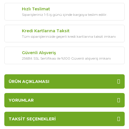
Hızlı Teslimat
Siparişleriniz 1-5 iş günü içinde kargoya teslim edilir.
Kredi Kartlarına Taksit
Tüm siparişlerinizde geçerli kredi kartlarına taksit imkanı
Güvenli Alışveriş
256Bit SSL Sertifikası ile %100 Güvenli alışveriş imkanı
ÜRÜN AÇIKLAMASI
YORUMLAR
TAKSIT SEÇENEKLERI