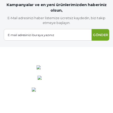
Kampanyalar ve en yeni ürünlerimizden haberiniz
olsun,
E-Mail adresinizi haber listemize ücretsiz kaydedin, bizi takip
etmeye başlayın.
GÖNDER
0 537 486 12 25
bilgi@ideabahce.com
Doğancı Mah. Kaya Mutlu Sk.
No:15/3 Mut/Mersin