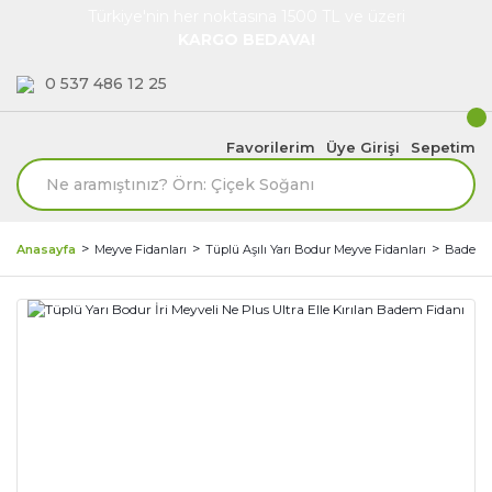
Türkiye'nin her noktasına 1500 TL ve üzeri
KARGO BEDAVA!
0 537 486 12 25
Favorilerim
Üye Girişi
Sepetim
Anasayfa
Meyve Fidanları
Tüplü Aşılı Yarı Bodur Meyve Fidanları
Badem 