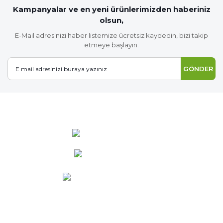
Kampanyalar ve en yeni ürünlerimizden haberiniz
olsun,
E-Mail adresinizi haber listemize ücretsiz kaydedin, bizi takip
etmeye başlayın.
GÖNDER
0 537 486 12 25
bilgi@ideabahce.com
Doğancı Mah. Kaya Mutlu Sk.
No:15/3 Mut/Mersin