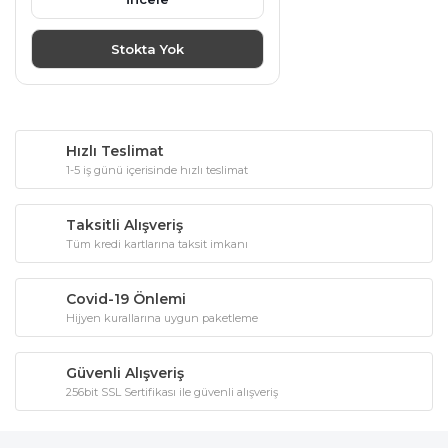
Stokta Yok
Hızlı Teslimat
1-5 iş günü içerisinde hızlı teslimat
Taksitli Alışveriş
Tüm kredi kartlarına taksit imkanı
Covid-19 Önlemi
Hijyen kurallarına uygun paketleme
Güvenli Alışveriş
256bit SSL Sertifikası ile güvenli alışveriş