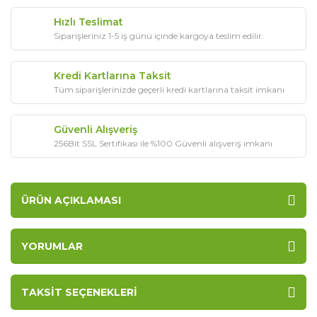
Hızlı Teslimat
Siparişleriniz 1-5 iş günü içinde kargoya teslim edilir.
Kredi Kartlarına Taksit
Tüm siparişlerinizde geçerli kredi kartlarına taksit imkanı
Güvenli Alışveriş
256Bit SSL Sertifikası ile %100 Güvenli alışveriş imkanı
ÜRÜN AÇIKLAMASI
YORUMLAR
TAKSIT SEÇENEKLERI