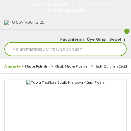
Türkiye'nin her noktasına 1500 TL ve üzeri
KARGO BEDAVA!
0 537 486 12 25
Favorilerim
Üye Girişi
Sepetim
Anasayfa
Meyve Fidanları
Klasik Meyve Fidanları
Nadir Bulunan Çeşitler