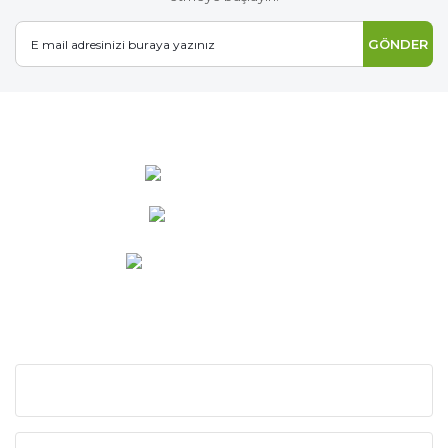
GÖNDER
0 537 486 12 25
bilgi@ideabahce.com
Doğancı Mah. Kaya Mutlu Sk.
No:15/3 Mut/Mersin
KURUMSAL