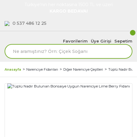
Türkiye'nin her noktasına 1500 TL ve üzeri
KARGO BEDAVA!
0 537 486 12 25
Favorilerim
Üye Girişi
Sepetim
Anasayfa
Narenciye Fidanları
Diğer Narenciye Çeşitleri
Tüplü Nadir Bulu