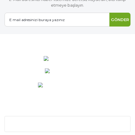
etmeye başlayın.
GÖNDER
0 537 486 12 25
bilgi@ideabahce.com
Doğancı Mah. Kaya Mutlu Sk.
No:15/3 Mut/Mersin
KURUMSAL