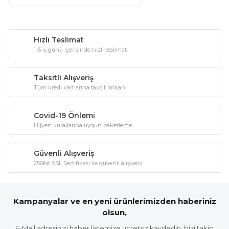
Hızlı Teslimat
1-5 iş günü içerisinde hızlı teslimat
Taksitli Alışveriş
Tüm kredi kartlarına taksit imkanı
Covid-19 Önlemi
Hijyen kurallarına uygun paketleme
Güvenli Alışveriş
256bit SSL Sertifikası ile güvenli alışveriş
Kampanyalar ve en yeni ürünlerimizden haberiniz
olsun,
E-Mail adresinizi haber listemize ücretsiz kaydedin, bizi takip