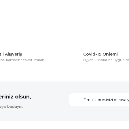
Bu ürüne ilk yorumu siz yapın!
Yorum Yaz
li Alışveriş
Covid-19 Önlemi
di kartlarına taksit imkanı
Hijyen kurallarına uygun 
Gönder
riniz olsun,
eye başlayın.
Elastik Fidan Bağlama İpi (20 Fidan İçin)