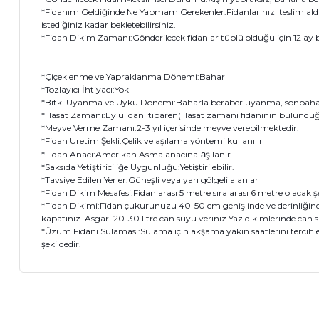
*Fidanım Geldiğinde Ne Yapmam Gerekenler:Fidanlarınızı teslim ald
istediğiniz kadar bekletebilirsiniz.
*Fidan Dikim Zamanı:Gönderilecek fidanlar tüplü olduğu için 12 ay bo
*Çiçeklenme ve Yapraklanma Dönemi:Bahar
*Tozlayıcı İhtiyacı:Yok
*Bitki Uyanma ve Uyku Dönemi:Baharla beraber uyanma, sonbahar
*Hasat Zamanı:Eylül'dan itibaren(Hasat zamanı fidanının bulunduğu 
*Meyve Verme Zamanı:2-3 yıl içerisinde meyve verebilmektedir.
*Fidan Üretim Şekli:Çelik ve aşılama yöntemi kullanılır
*Fidan Anacı:Amerikan Asma anacına
a
şılanır
*Saksıda Yetiştiriciliğe Uygunluğu:Yetiştirilebilir.
*Tavsiye Edilen Yerler:Güneşli veya yarı gölgeli alanlar
*Fidan Dikim Mesafesi:Fidan arası 5 metre sıra arası 6 metre olacak şe
*Fidan Dikimi:Fidan çukurunuzu 40-50 cm genişlinde ve derinliğinde 
kapatınız. Asgari 20-30 litre can suyu veriniz.Yaz dikimlerinde can s
*Üzüm Fidanı Sulaması:Sulama için akşama yakın saatlerini tercih et
şekildedir.
Bu ürünün fiyat bilgisi, resim, ürün açıklamalarında ve diğer 
Görüş ve önerileriniz için teşekkür ederiz.