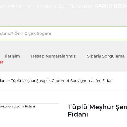
ürkiye'nin her noktasına 1500 TL ve üzeri
KARGO BEDA
İletişim
Hesap Numaralarımız
Sipariş Sorgulama
er
danı
Tüplü Meşhur Şaraplık Cabernet Sauvignon Üzüm Fidanı
Tüplü Meşhur Şar
Fidanı