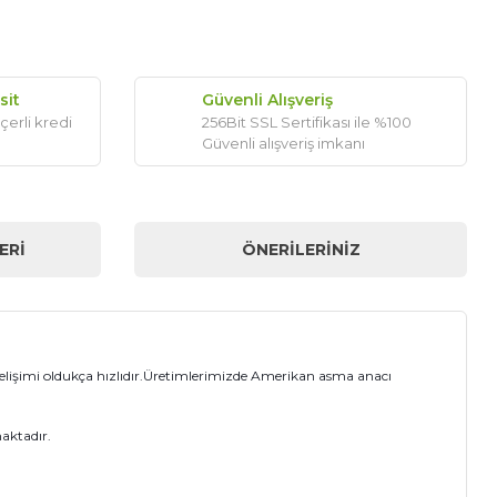
sit
Güvenli Alışveriş
çerli kredi
256Bit SSL Sertifikası ile %100
Güvenli alışveriş imkanı
ERI
ÖNERILERINIZ
gelişimi oldukça hızlıdır.Üretimlerimizde Amerikan asma anacı
maktadır.