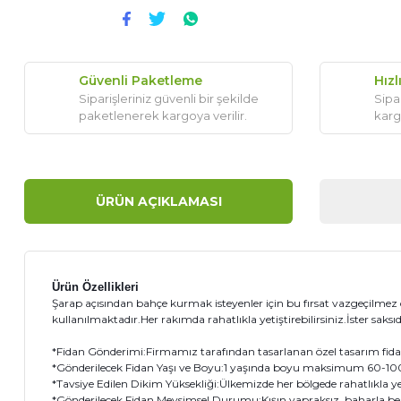
Güvenli Paketleme
Hızl
Siparişleriniz güvenli bir şekilde
Sipar
paketlenerek kargoya verilir.
karg
ÜRÜN AÇIKLAMASI
Ürün Özellikleri
Şarap açısından bahçe kurmak isteyenler için bu fırsat vazgeçilmez 
kullanılmaktadır.Her rakımda rahatlıkla yetiştirebilirsiniz.İster saksıd
*Fidan Gönderimi:Firmamız tarafından tasarlanan özel tasarım fidanı 
*Gönderilecek Fidan Yaşı ve Boyu:1 yaşında boyu maksimum 60-100 
*Tavsiye Edilen Dikim Yüksekliği:Ülkemizde her bölgede rahatlıkla yetiş
*Gönderilecek Fidan Mevsimsel Durumu:Kışın yapraksız, baharla b