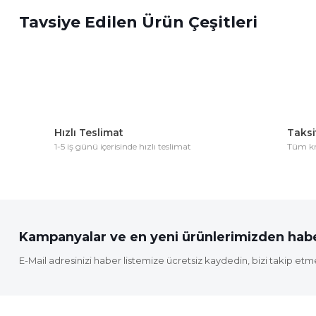
Tavsiye Edilen Ürün Çeşitleri
Ürün resmi kalitesiz, bozuk veya görüntülenemiyor.
Ürün açıklamasında eksik bilgiler bulunuyor.
Ürün bilgilerinde hatalar bulunuyor.
Ürün fiyatı diğer sitelerden daha pahalı.
Bu ürüne benzer farklı alternatifler olmalı.
Hızlı Teslimat
Taksit
1-5 iş günü içerisinde hızlı teslimat
Tüm kre
Kampanyalar ve en yeni ürünlerimizden habe
E-Mail adresinizi haber listemize ücretsiz kaydedin, bizi takip etm