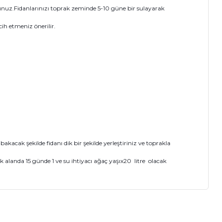
nuz.Fidanlarınızı toprak zeminde 5-10 güne bir sulayarak
ih etmeniz önerilir.
cak şekilde fidanı dik bir şekilde yerleştiriniz ve toprakla
 alanda 15 günde 1 ve su ihtiyacı ağaç yaşıx20 litre olacak
ıza iletebilirsiniz.