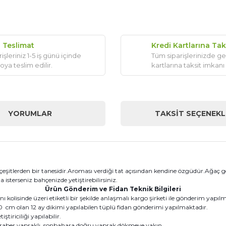
ı Teslimat
Kredi Kartlarına Tak
işleriniz 1-5 iş günü içinde
Tüm siparişlerinizde ge
oya teslim edilir.
kartlarına taksit imkanı
YORUMLAR
TAKSIT SEÇENEKL
çeşitlerden bir tanesidir.Aroması verdiği tat açısından kendine özgüdür.Ağaç 
a isterseniz bahçenizde yetiştirebilirsiniz.
Ürün Gönderim ve Fidan Teknik Bilgileri
kolisinde üzeri etiketli bir şekilde anlaşmalı kargo şirketi ile gönderim yapıl
cm olan 12 ay dikimi yapılabilen tüplü fidan gönderimi yapılmaktadır.
tiriciliği yapılabilir.
eraber yapraklı, sonbahara doğru yaprak dökmeye yakın.