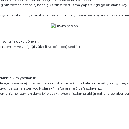
ığınız hemen ambalajından çıkartınız ve sulama yaparak gölge bir alana koyu
yunca dikimini yapabilirsiniz.Fidan dikimi için serin ve rüzgarsız havaları terc
 sonu ile uyku dönemi.
konum ve yetiştiği yükseltiye göre değişebilir.)
kilde dikim yapılabilir.
açınız varsa aşı noktası toprak üstünde 5-10 cm kalacak ve aşı yönü güneye baka
uyunda sonran periyodik olarak 1 hafta ara ile 3 defa sulayınız.
meniz her zaman daha iyi olacaktır.Asgari sulama sıklığı baharla beraber açık
konularda yetersiz gördüğünüz noktaları öneri formunu kullanarak tarafım