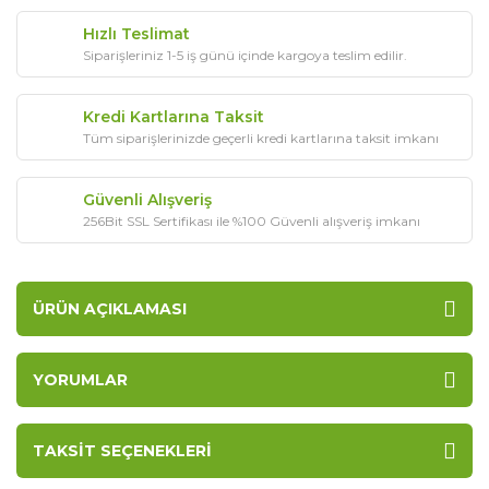
Hızlı Teslimat
Siparişleriniz 1-5 iş günü içinde kargoya teslim edilir.
Kredi Kartlarına Taksit
Tüm siparişlerinizde geçerli kredi kartlarına taksit imkanı
Güvenli Alışveriş
256Bit SSL Sertifikası ile %100 Güvenli alışveriş imkanı
ÜRÜN AÇIKLAMASI
YORUMLAR
TAKSIT SEÇENEKLERI