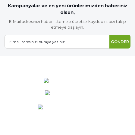
Kampanyalar ve en yeni ürünlerimizden haberiniz
olsun,
E-Mail adresinizi haber listemize ücretsiz kaydedin, bizi takip
etmeye başlayın.
GÖNDER
0 537 486 12 25
bilgi@ideabahce.com
Doğancı Mah. Kaya Mutlu Sk.
No:15/3 Mut/Mersin