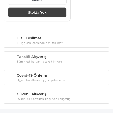
Stokta Yok
Hızlı Teslimat
1-5 iş günü içerisinde hızlı teslimat
Taksitli Alışveriş
Tüm kredi kartlarına taksit imkanı
Covid-19 Önlemi
Hijyen kurallarına uygun paketleme
Güvenli Alışveriş
256bit SSL Sertifikası ile güvenli alışveriş