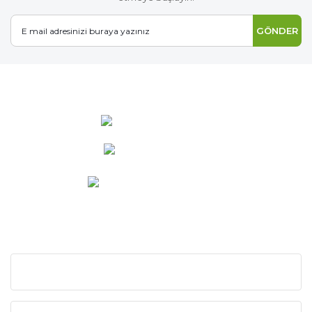
GÖNDER
0 537 486 12 25
bilgi@ideabahce.com
Doğancı Mah. Kaya Mutlu Sk.
No:15/3 Mut/Mersin
KURUMSAL