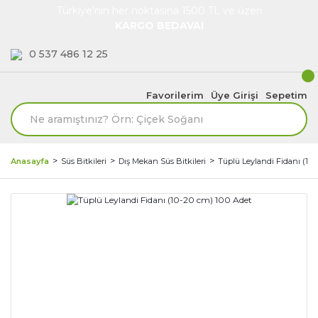
Türkiye'nin her noktasına 1500 TL ve üzeri
KARGO BEDAVA!
0 537 486 12 25
Favorilerim
Üye Girişi
Sepetim
Anasayfa
Süs Bitkileri
Dış Mekan Süs Bitkileri
Tüplü Leylandi Fidanı (10-