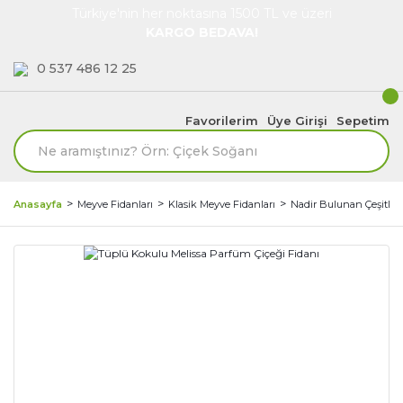
Türkiye'nin her noktasına 1500 TL ve üzeri
KARGO BEDAVA!
0 537 486 12 25
Favorilerim
Üye Girişi
Sepetim
Anasayfa
Meyve Fidanları
Klasik Meyve Fidanları
Nadir Bulunan Çeşitler