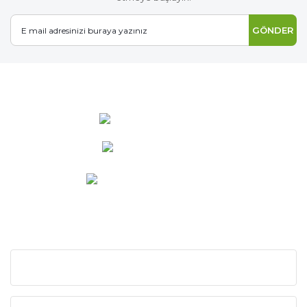
GÖNDER
0 537 486 12 25
bilgi@ideabahce.com
Doğancı Mah. Kaya Mutlu Sk.
No:15/3 Mut/Mersin
KURUMSAL