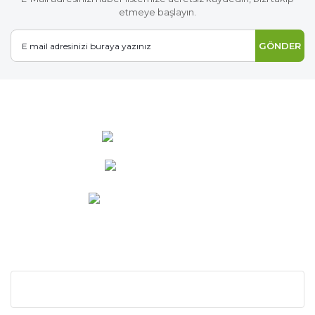
etmeye başlayın.
GÖNDER
0 537 486 12 25
bilgi@ideabahce.com
Doğancı Mah. Kaya Mutlu Sk.
No:15/3 Mut/Mersin
KURUMSAL