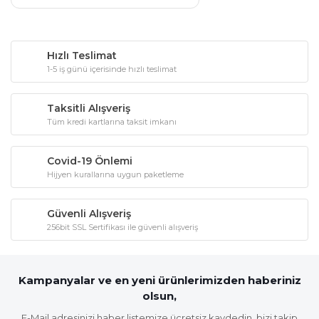
Hızlı Teslimat
1-5 iş günü içerisinde hızlı teslimat
Taksitli Alışveriş
Tüm kredi kartlarına taksit imkanı
Covid-19 Önlemi
Hijyen kurallarına uygun paketleme
Güvenli Alışveriş
256bit SSL Sertifikası ile güvenli alışveriş
Kampanyalar ve en yeni ürünlerimizden haberiniz
olsun,
E-Mail adresinizi haber listemize ücretsiz kaydedin, bizi takip