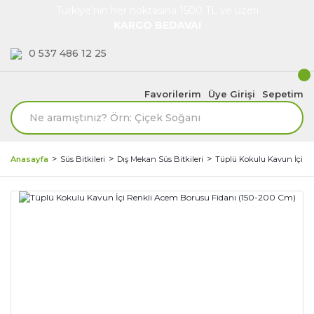
Türkiye'nin her noktasına 1500 TL ve üzeri
KARGO BEDAVA!
0 537 486 12 25
Favorilerim
Üye Girişi
Sepetim
Anasayfa
Süs Bitkileri
Dış Mekan Süs Bitkileri
Tüplü Kokulu Kavun İçi R