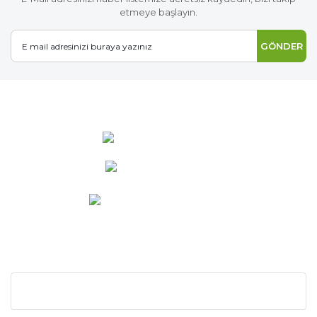
etmeye başlayın.
GÖNDER
0 537 486 12 25
bilgi@ideabahce.com
Doğancı Mah. Kaya Mutlu Sk.
No:15/3 Mut/Mersin
KURUMSAL