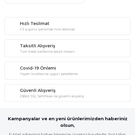
Hızlı Teslimat
1-5 iş günü içerisinde hızlı teslimat
Taksitli Alışveriş
Tüm kredi kartlarına taksit imkanı
Covid-19 Önlemi
Hijyen kurallarına uygun paketleme
Güvenli Alışveriş
256bit SSL Sertifikası ile güvenli alışveriş
Kampanyalar ve en yeni ürünlerimizden haberiniz
olsun,
E-Mail adresinizi haber listemize ücretsiz kaydedin, bizi takip