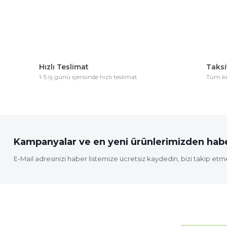
Ürün açıklamasında eksik bilgiler bulunuyor.
Ürün bilgilerinde hatalar bulunuyor.
Ürün fiyatı diğer sitelerden daha pahalı.
Bu ürüne benzer farklı alternatifler olmalı.
Hızlı Teslimat
Taksit
1-5 iş günü içerisinde hızlı teslimat
Tüm kre
Kampanyalar ve en yeni ürünlerimizden habe
E-Mail adresinizi haber listemize ücretsiz kaydedin, bizi takip etm
KURUMSAL