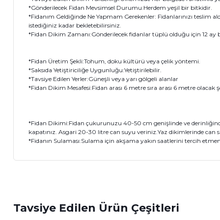
*Gönderilecek Fidan Mevsimsel Durumu:Herdem yeşil bir bitkidir.
*Fidanım Geldiğinde Ne Yapmam Gerekenler: Fidanlarınızı teslim al
istediğiniz kadar bekletebilirsiniz.
*Fidan Dikim Zamanı:Gönderilecek fidanlar tüplü olduğu için 12 ay boy
*Fidan Üretim Şekli:Tohum, doku kültürü veya çelik yöntemi.
*Saksıda Yetiştiriciliğe Uygunluğu:Yetiştirilebilir.
*Tavsiye Edilen Yerler:Güneşli veya yarı gölgeli alanlar
*Fidan Dikim Mesafesi:Fidan arası 6 metre sıra arası 6 metre olacak şe
*Fidan Dikimi:Fidan çukurunuzu 40-50 cm genişlinde ve derinliğinde 
kapatınız. Asgari 20-30 litre can suyu veriniz.Yaz dikimlerinde can s
*Fidanın Sulaması:Sulama için akşama yakın saatlerini tercih etmeniz
Bu ürünün fiyat bilgisi, resim, ürün açıklamalarında ve diğer 
Görüş ve önerileriniz için teşekkür ederiz.
Tavsiye Edilen Ürün Çeşitleri
Ürün resmi kalitesiz, bozuk veya görüntülenemiyor.