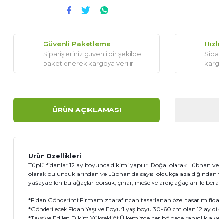
Güvenli Paketleme
Hızl
Siparişleriniz güvenli bir şekilde
Sipar
paketlenerek kargoya verilir.
karg
ÜRÜN AÇIKLAMASI
Ürün Özellikleri
Tüplü fidanlar 12 ay boyunca dikimi yapılır. Doğal olarak Lübnan ve T
olarak bulunduklarından ve Lübnan'da sayısı oldukça azaldığından to
yaşayabilen bu ağaçlar porsuk, çınar, meşe ve ardıç ağaçları ile be
*Fidan Gönderimi:Firmamız tarafından tasarlanan özel tasarım fidanı 
*Gönderilecek Fidan Yaşı ve Boyu:1 yaş boyu 30-60 cm olan 12 ay di
*Tavsiye Edilen Dikim Yüksekliği:Ülkemizde her bölgede rahatlıkla yetiş