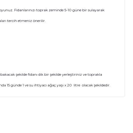
oyunuz. Fidanlarınızı toprak zeminde 5-10 güne bir sulayarak
arı tercih etmeniz önerilir.
cak şekilde fidanı dik bir şekilde yerleştiriniz ve toprakla
 15 günde 1 ve su ihtiyacı ağaç yaşı x 20 litre olacak şekildedir.
ıza iletebilirsiniz.