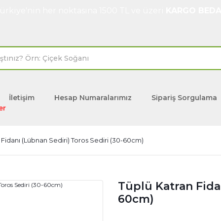
ürkiye'nin her noktasına 1500 TL ve üzeri
KARGO BEDA
İletişim
Hesap Numaralarımız
Sipariş Sorgulama
er
 Fidanı (Lübnan Sediri) Toros Sediri (30-60cm)
Tüplü Katran Fidan
60cm)