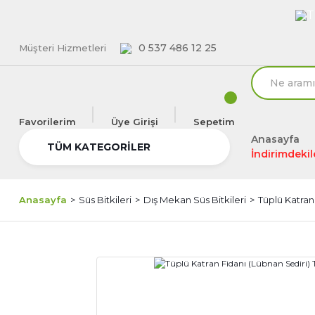
T
0 537 486 12 25
Müşteri Hizmetleri
Favorilerim
Üye Girişi
Sepetim
Anasayfa
TÜM KATEGORİLER
İndirimdekil
Anasayfa
Süs Bitkileri
Dış Mekan Süs Bitkileri
Tüplü Katran