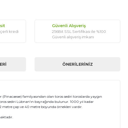
sit
Güvenli Alışveriş
çerli kredi
256Bit SSL Sertifikası ile %100
Güvenli alışveriş imkanı
ERI
ÖNERILERINIZ
er (Pinacaeae) familyasından olan toros sediri toroslarda yaygın
 toros sediri Lübnan'ın bayrağında bulunur. 1000 yıl kadar
 2 metre çap ve 40 metre boyunda örnekleri vardır.
maktadır.