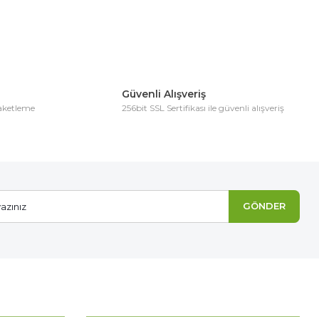
Güvenli Alışveriş
paketleme
256bit SSL Sertifikası ile güvenli alışveriş
GÖNDER
Organik Fidan Dikim Gübresi(10 Fidan İçin)
MÜŞTERİ HİZMETLERİ