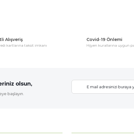
Yorum Yaz
li Alışveriş
Covid-19 Önlemi
di kartlarına taksit imkanı
Hijyen kurallarına uygun 
Gönder
riniz olsun,
eye başlayın.
Elastik Fidan Bağlama İpi (20 Fidan İçin)
KATEGORİLER
18,56 TL