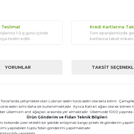
ı Teslimat
Kredi Kartlarına Tak
işleriniz 1-5 iş günü içinde
Tüm siparişlerinizde ge
oya teslim edilir.
kartlarına taksit imkanı
YORUMLAR
TAKSIT SEÇENEKL
oros'larda yetişmekte olan Lübnan sediri toros sediri olarakta bilinir. Çamgill
ros sediri isimi daha sık kullanılmaktadır. Ayrıca Katran ağacı olarak bilinen
raber ülkemizin anıt ağaçları arasında yer almaktadır. Ülkemizde 1000 yaşında
Ürün Gönderim ve Fidan Teknik Bilgileri
kolisinde üzeri etiketli bir şekilde anlaşmalı kargo şirketi ile gönderim yapıl
kimi yapılabilen tüplü fidan gönderimi yapılmaktadır.
tiriciliği yapılabilir.