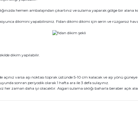
dığınızda hemen ambalajından çıkartınız ve sulama yaparak gölge bir alana k
unca dikimini yapabilirsiniz. Fidan dikimi dikimi için serin ve rüzgarsız haval
kilde dikim yapılabilir.
açınız varsa aşı noktası toprak üstünde 5-10 cm kalacak ve aşı yönü güneye baka
uyunda sonran periyodik olarak 1 hafta ara ile 3 defa sulayınız.
 her zaman daha iyi olacaktır. Asgari sulama sıklığı baharla beraber açık alanda
konularda yetersiz gördüğünüz noktaları öneri formunu kullanarak tarafım
Bu ürüne ilk yorumu siz yapın!