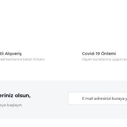
Bu ürüne ilk yorumu siz yapın!
Yorum Yaz
li Alışveriş
Covid-19 Önlemi
di kartlarına taksit imkanı
Hijyen kurallarına uygun 
Gönder
riniz olsun,
eye başlayın.
Elastik Fidan Bağlama İpi (20 Fidan İçin)