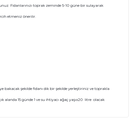
nuz. Fidanlarınızı toprak zeminde 5-10 güne bir sulayarak
cih etmeniz önerilir.
akacak şekilde fidanı dik bir şekilde yerleştiriniz ve toprakla
k alanda 15 günde 1 ve su ihtiyacı ağaç yaşıx20 litre olacak
ıza iletebilirsiniz.