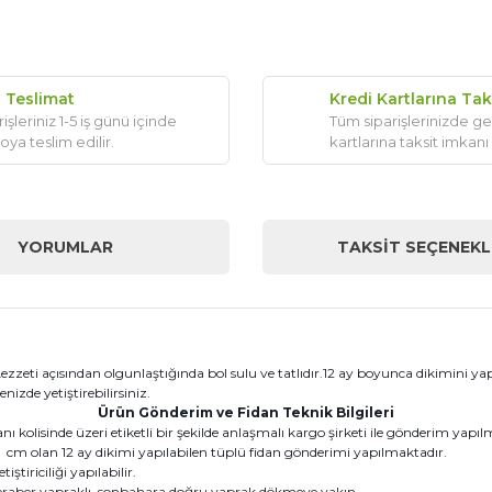
ı Teslimat
Kredi Kartlarına Tak
işleriniz 1-5 iş günü içinde
Tüm siparişlerinizde ge
oya teslim edilir.
kartlarına taksit imkanı
YORUMLAR
TAKSIT SEÇENEKL
z. Lezzeti açısından olgunlaştığında bol sulu ve tatlıdır.12 ay boyunca dikimini
nizde yetiştirebilirsiniz.
Ürün Gönderim ve Fidan Teknik Bilgileri
kolisinde üzeri etiketli bir şekilde anlaşmalı kargo şirketi ile gönderim yapıl
m olan 12 ay dikimi yapılabilen tüplü fidan gönderimi yapılmaktadır.
tiriciliği yapılabilir.
eraber yapraklı, sonbahara doğru yaprak dökmeye yakın.