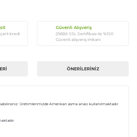
sit
Güvenli Alışveriş
çerli kredi
256Bit SSL Sertifikası ile %100
Güvenli alışveriş imkanı
ERI
ÖNERILERINIZ
 yapabilirsiniz. Üretimlerimizde Amerikan asma anacı kullanılmaktadır.
maktadır.