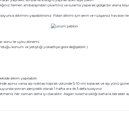
dığınız hemen ambalajından çıkartınız ve sulama yaparak gölge bir alana koyu
yunca dikimini yapabilirsiniz. Fidan dikimi için serin ve rüzgarsız havaları ter
r sonu ile uyku dönemi.
ğu konum ve yetiştiği yükseltiye göre değişebilir.)
ekilde dikim yapılabilir.
e açınız varsa aşı noktası toprak üstünde 5-10 cm kalacak ve aşı yönü güneye b
suyunda sonran periyodik olarak 1 hafta ara ile 3 defa sulayınız.
tmeniz her zaman daha iyi olacaktır. Asgari sulama sıklığı baharla beraber açı
konularda yetersiz gördüğünüz noktaları öneri formunu kullanarak tarafım