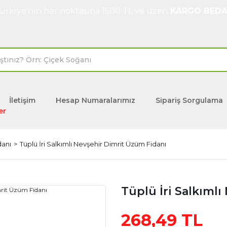
ürkiye'nin her noktasına 1500 TL ve üzeri
KARGO BEDA
İletişim
Hesap Numaralarımız
Sipariş Sorgulama
er
danı
Tüplü İri Salkımlı Nevşehir Dimrit Üzüm Fidanı
Tüplü İri Salkıml
268,49 TL