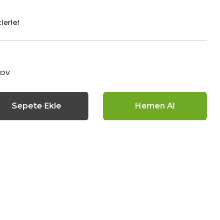
lerle!
KDV
Sepete Ekle
Hemen Al