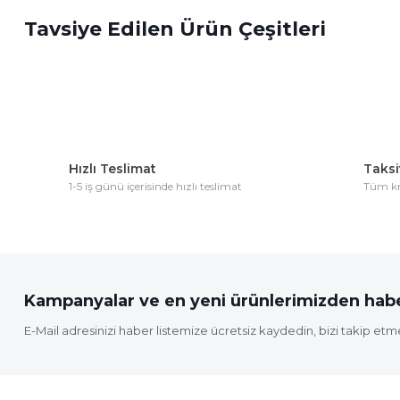
Tavsiye Edilen Ürün Çeşitleri
Ürün resmi kalitesiz, bozuk veya görüntülenemiyor.
Ürün açıklamasında eksik bilgiler bulunuyor.
Ürün bilgilerinde hatalar bulunuyor.
Ürün fiyatı diğer sitelerden daha pahalı.
Bu ürüne benzer farklı alternatifler olmalı.
Hızlı Teslimat
Taksit
1-5 iş günü içerisinde hızlı teslimat
Tüm kre
Kampanyalar ve en yeni ürünlerimizden habe
E-Mail adresinizi haber listemize ücretsiz kaydedin, bizi takip etm