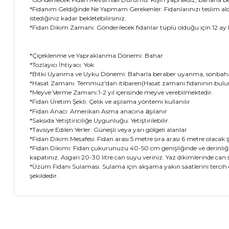
*Fidanım Geldiğinde Ne Yapmam Gerekenler: Fidanlarınızı teslim al
istediğiniz kadar bekletebilirsiniz.
*Fidan Dikim Zamanı: Gönderilecek fidanlar tüplü olduğu için 12 ay bo
*Çiçeklenme ve Yapraklanma Dönemi: Bahar
*Tozlayıcı İhtiyacı: Yok
*Bitki Uyanma ve Uyku Dönemi: Baharla beraber uyanma, sonbaha
*Hasat Zamanı: Temmuz'dan itibaren(Hasat zamanı fidanının bulundu
*Meyve Verme Zamanı:1-2 yıl içerisinde meyve verebilmektedir.
*Fidan Üretim Şekli: Çelik ve aşılama yöntemi kullanılır
*Fidan Anacı: Amerikan Asma anacına
a
şılanır
*Saksıda Yetiştiriciliğe Uygunluğu: Yetiştirilebilir.
*Tavsiye Edilen Yerler: Güneşli veya yarı gölgeli alanlar
*Fidan Dikim Mesafesi: Fidan arası 5 metre sıra arası 6 metre olacak ş
*Fidan Dikimi: Fidan çukurunuzu 40-50 cm genişliğinde ve derinliğind
kapatınız. Asgari 20-30 litre can suyu veriniz. Yaz dikimlerinde can 
*Üzüm Fidanı Sulaması: Sulama için akşama yakın saatlerini tercih e
şekildedir.
Bu ürünün fiyat bilgisi, resim, ürün açıklamalarında ve diğer 
Görüş ve önerileriniz için teşekkür ederiz.