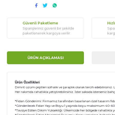
Güvenli Paketleme
Hızl
Siparişleriniz güvenli bir şekilde
Sipar
paketlenerek kargoya verilir.
karg
ÜRÜN AÇIKLAMASI
Ürün Özellikleri
Dimrit üzüm çeşitleri sofralık ve şaraplık olarak tercih edebilirsini
Her rakımda rahatlıkla yetiştirebilirsiniz. İster saksıda isterseniz bahçe
*Fidan Gönderimi: Firmamız tarafından tasarlanan özel tasarım fidanı 
*Gönderilecek Fidan Yaşı ve Boyu:1 yaşında boyu maksimum 40-60 c
*Tavsiye Edilen Dikim Yüksekliği: Ülkemizde her bölgede rahatlıkla yetiş
*Gönderilecek Fidan Mevsimsel Durumu: Kışın yapraksız, baharla b