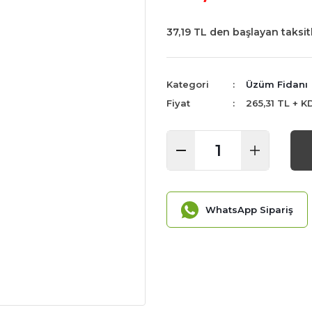
37,19 TL den başlayan taksitl
Kategori
Üzüm Fidanı
Fiyat
265,31 TL + K
WhatsApp Sipariş