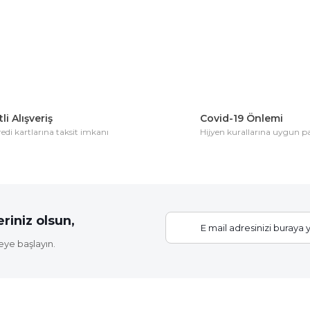
Yorum Yaz
li Alışveriş
Covid-19 Önlemi
di kartlarına taksit imkanı
Hijyen kurallarına uygun 
Gönder
riniz olsun,
eye başlayın.
Elastik Fidan Bağlama İpi (20 Fidan İçin)