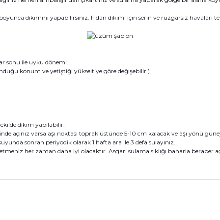
yunca dikimini yapabilirsiniz. Fidan dikimi için serin ve rüzgarsız havaları ter
r sonu ile uyku dönemi.
ğu konum ve yetiştiği yükseltiye göre değişebilir.)
ekilde dikim yapılabilir.
e açınız varsa aşı noktası toprak üstünde 5-10 cm kalacak ve aşı yönü güneye b
suyunda sonran periyodik olarak 1 hafta ara ile 3 defa sulayınız.
tmeniz her zaman daha iyi olacaktır. Asgari sulama sıklığı baharla beraber açı
konularda yetersiz gördüğünüz noktaları öneri formunu kullanarak tarafım
Bu ürüne ilk yorumu siz yapın!