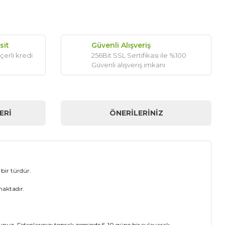
sit
Güvenli Alışveriş
çerli kredi
256Bit SSL Sertifikası ile %100
Güvenli alışveriş imkanı
ERI
ÖNERILERINIZ
bir türdür.
maktadır.
nuz. Fidanlarınızı toprak zeminde 5-10 güne bir sulayarak