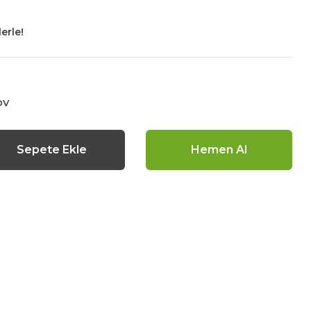
erle!
DV
Sepete Ekle
Hemen Al