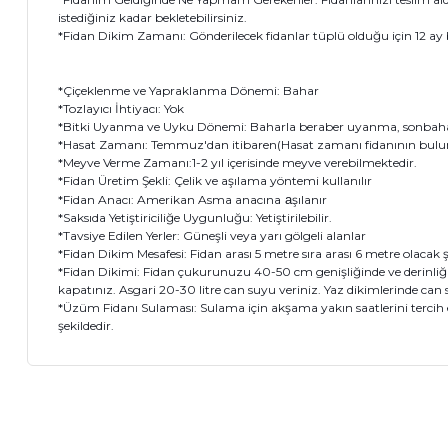
istediğiniz kadar bekletebilirsiniz.
*Fidan Dikim Zamanı: Gönderilecek fidanlar tüplü olduğu için 12 ay bo
*Çiçeklenme ve Yapraklanma Dönemi: Bahar
*Tozlayıcı İhtiyacı: Yok
*Bitki Uyanma ve Uyku Dönemi: Baharla beraber uyanma, sonbaha
*Hasat Zamanı: Temmuz'dan itibaren(Hasat zamanı fidanının bulundu
*Meyve Verme Zamanı:1-2 yıl içerisinde meyve verebilmektedir.
*Fidan Üretim Şekli: Çelik ve aşılama yöntemi kullanılır
*Fidan Anacı: Amerikan Asma anacına
a
şılanır
*Saksıda Yetiştiriciliğe Uygunluğu: Yetiştirilebilir.
*Tavsiye Edilen Yerler: Güneşli veya yarı gölgeli alanlar
*Fidan Dikim Mesafesi: Fidan arası 5 metre sıra arası 6 metre olacak ş
*Fidan Dikimi: Fidan çukurunuzu 40-50 cm genişliğinde ve derinliğind
kapatınız. Asgari 20-30 litre can suyu veriniz. Yaz dikimlerinde can 
*Üzüm Fidanı Sulaması: Sulama için akşama yakın saatlerini tercih e
şekildedir.
Bu ürünün fiyat bilgisi, resim, ürün açıklamalarında ve diğer 
Görüş ve önerileriniz için teşekkür ederiz.