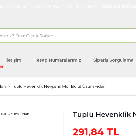
ürkiye'nin her noktasına 1500 TL ve üzeri
KARGO BEDA
İletişim
Hesap Numaralarımız
Sipariş Sorgulama
er
danı
Tüplü Hevenklik Nevşehir Mor Bulut Üzüm Fidanı
Tüplü Hevenklik 
291,84 TL