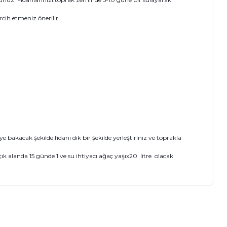
cih etmeniz önerilir.
akacak şekilde fidanı dik bir şekilde yerleştiriniz ve toprakla
k alanda 15 günde 1 ve su ihtiyacı ağaç yaşıx20 litre olacak
ıza iletebilirsiniz.