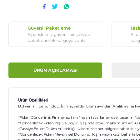
Güvenli Paketleme
Hızl
Siparişleriniz güvenli bir şekilde
Sipar
paketlenerek kargoya verilir.
karg
ÜRÜN AÇIKLAMASI
Ürün Özellikleri
Bol verimli bir tür olup. İri meyvelidir. Ekim ayından Aralık ayına 
*Fidan Gönderimi: Firmamız tarafından tasarlanan özel tasarım fidanı 
*Gönderilecek Fidan Yaşı ve Boyu:1 yaşında boyu maksimum 40-60 c
*Tavsiye Edilen Dikim Yüksekliği: Ülkemizde her bölgede rahatlıkla yetiş
*Gönderilecek Fidan Mevsimsel Durumu: Kışın yapraksız, baharla b
*Fidanım Geldiğinde Ne Yapmam Gerekenler: Fidanlarınızı teslim al