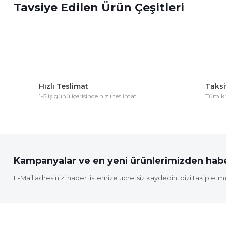
Tavsiye Edilen Ürün Çeşitleri
Ürün resmi kalitesiz, bozuk veya görüntülenemiyor.
Ürün açıklamasında eksik bilgiler bulunuyor.
Ürün bilgilerinde hatalar bulunuyor.
Ürün fiyatı diğer sitelerden daha pahalı.
Bu ürüne benzer farklı alternatifler olmalı.
Hızlı Teslimat
Taksit
1-5 iş günü içerisinde hızlı teslimat
Tüm kre
Kampanyalar ve en yeni ürünlerimizden habe
E-Mail adresinizi haber listemize ücretsiz kaydedin, bizi takip etm