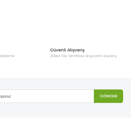
Güvenli Alışveriş
paketleme
256bit SSL Sertifikası ile güvenli alışveriş
GÖNDER
Organik Fidan Dikim Gübresi(10 Fidan İçin)