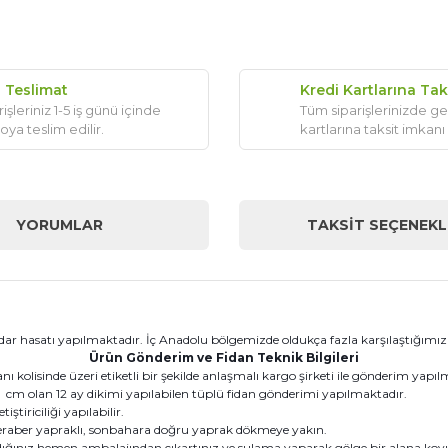
ı Teslimat
Kredi Kartlarına Tak
işleriniz 1-5 iş günü içinde
Tüm siparişlerinizde ge
oya teslim edilir.
kartlarına taksit imkanı
YORUMLAR
TAKSIT SEÇENEKL
kadar hasatı yapılmaktadır. İç Anadolu bölgemizde oldukça fazla karşılaştığımız 
Ürün Gönderim ve Fidan Teknik Bilgileri
kolisinde üzeri etiketli bir şekilde anlaşmalı kargo şirketi ile gönderim yapıl
m olan 12 ay dikimi yapılabilen tüplü fidan gönderimi yapılmaktadır.
tiriciliği yapılabilir.
eraber yapraklı, sonbahara doğru yaprak dökmeye yakın.
dığınız hemen ambalajından çıkartınız ve sulama yaparak gölge bir alana koyu