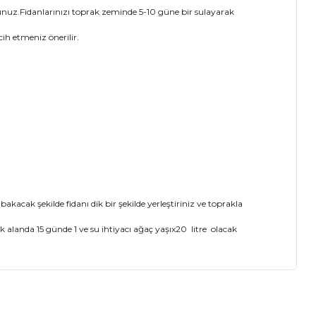
nuz.Fidanlarınızı toprak zeminde 5-10 güne bir sulayarak
ih etmeniz önerilir.
cak şekilde fidanı dik bir şekilde yerleştiriniz ve toprakla
 alanda 15 günde 1 ve su ihtiyacı ağaç yaşıx20 litre olacak
ıza iletebilirsiniz.