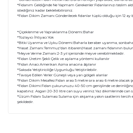
*Fidanım Geldiğinde Ne Yapmam Gerekenler:Fidanlarınızı teslim ald
istediğiniz kadar bekletebilirsiniz.
*Fidan Dikim Zamanı:Gönderilecek fidanlar tüplü olduğu için 12 ay bo
*Çiçeklenme ve Yapraklanma Dönemi:Bahar
*Tozlayıcı İhtiyacı:Yok
*Bitki Uyanma ve Uyku Dönemi:Baharla beraber uyanma, sonbahar
*Hasat Zamanı:Temmuz'dan itibaren(Hasat zamanı fidanının bulundu
*Meyve Verme Zamanı:2-3 yıl içerisinde meyve verebilmektedir.
*Fidan Üretim Şekli:Çelik ve aşılama yöntemi kullanılır
*Fidan Anacı:Amerikan Asma anacına
a
şılanır
*Saksıda Yetiştiriciliğe Uygunluğu:Yetiştirilebilir.
*Tavsiye Edilen Yerler:Güneşli veya yarı gölgeli alanlar
*Fidan Dikim Mesafesi:Fidan arası 5 metre sıra arası 6 metre olacak şe
*Fidan Dikimi:Fidan çukurunuzu 40-50 cm genişlinde ve derinliğinde 
kapatınız. Asgari 20-30 litre can suyu veriniz.Yaz dikimlerinde can s
*Üzüm Fidanı Sulaması:Sulama için akşama yakın saatlerini tercih et
şekildedir.
Bu ürünün fiyat bilgisi, resim, ürün açıklamalarında ve diğer 
Görüş ve önerileriniz için teşekkür ederiz.