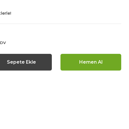
lerle!
KDV
Sepete Ekle
Hemen Al