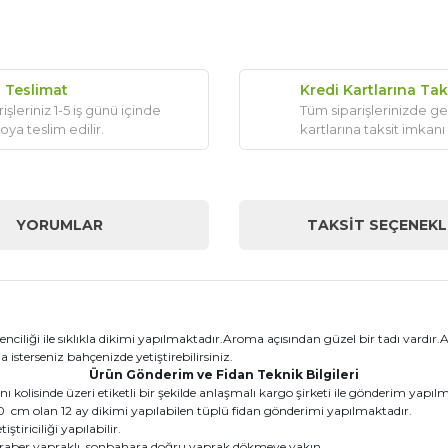
ı Teslimat
Kredi Kartlarına Tak
işleriniz 1-5 iş günü içinde
Tüm siparişlerinizde ge
oya teslim edilir.
kartlarına taksit imkanı
YORUMLAR
TAKSIT SEÇENEKL
enciliği ile sıklıkla dikimi yapılmaktadır.Aroma açısından güzel bir tadı vardı
a isterseniz bahçenizde yetiştirebilirsiniz.
Ürün Gönderim ve Fidan Teknik Bilgileri
kolisinde üzeri etiketli bir şekilde anlaşmalı kargo şirketi ile gönderim yapıl
cm olan 12 ay dikimi yapılabilen tüplü fidan gönderimi yapılmaktadır.
tiriciliği yapılabilir.
eraber yapraklı, sonbahara doğru yaprak dökmeye yakın.