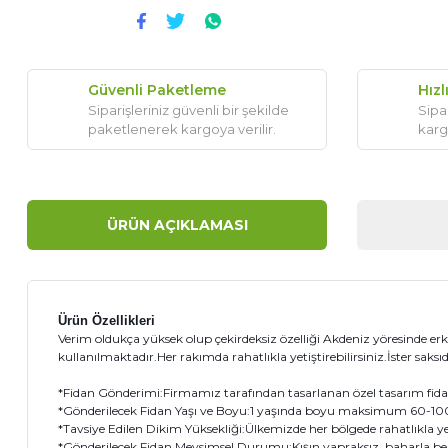
Güvenli Paketleme
Hızl
Siparişleriniz güvenli bir şekilde
Sipar
paketlenerek kargoya verilir.
karg
ÜRÜN AÇIKLAMASI
Ürün Özellikleri
Verim oldukça yüksek olup çekirdeksiz özelliği Akdeniz yöresinde erk
kullanılmaktadır.Her rakımda rahatlıkla yetiştirebilirsiniz.İster saksıd
*Fidan Gönderimi:Firmamız tarafından tasarlanan özel tasarım fidanı 
*Gönderilecek Fidan Yaşı ve Boyu:1 yaşında boyu maksimum 60-100 
*Tavsiye Edilen Dikim Yüksekliği:Ülkemizde her bölgede rahatlıkla yetiş
*Gönderilecek Fidan Mevsimsel Durumu:Kışın yapraksız, baharla b