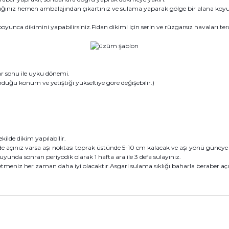
ığınız hemen ambalajından çıkartınız ve sulama yaparak gölge bir alana koyu
yunca dikimini yapabilirsiniz.Fidan dikimi için serin ve rüzgarsız havaları terc
 sonu ile uyku dönemi.
ğu konum ve yetiştiği yükseltiye göre değişebilir.)
kilde dikim yapılabilir.
açınız varsa aşı noktası toprak üstünde 5-10 cm kalacak ve aşı yönü güneye baka
uyunda sonran periyodik olarak 1 hafta ara ile 3 defa sulayınız.
meniz her zaman daha iyi olacaktır.Asgari sulama sıklığı baharla beraber açık
konularda yetersiz gördüğünüz noktaları öneri formunu kullanarak tarafım