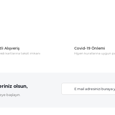
Bu ürüne ilk yorumu siz yapın!
Yorum Yaz
li Alışveriş
Covid-19 Önlemi
di kartlarına taksit imkanı
Hijyen kurallarına uygun 
Gönder
riniz olsun,
eye başlayın.
Elastik Fidan Bağlama İpi (20 Fidan İçin)