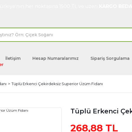
ürkiye'nin her noktasına 1500 TL ve üzeri
KARGO BEDA
İletişim
Hesap Numaralarımız
Sipariş Sorgulama
er
danı
Tüplü Erkenci Çekirdeksiz Superior Üzüm Fidanı
Tüplü Erkenci Çe
268,88 TL