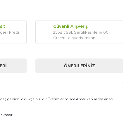
sit
Güvenli Alışveriş
çerli kredi
256Bit SSL Sertifikası ile %100
Güvenli alışveriş imkanı
ERI
ÖNERILERINIZ
r.Ağaç gelişimi oldukça hızlıdır.Üretimlerimizde Amerikan asma anacı
maktadır.