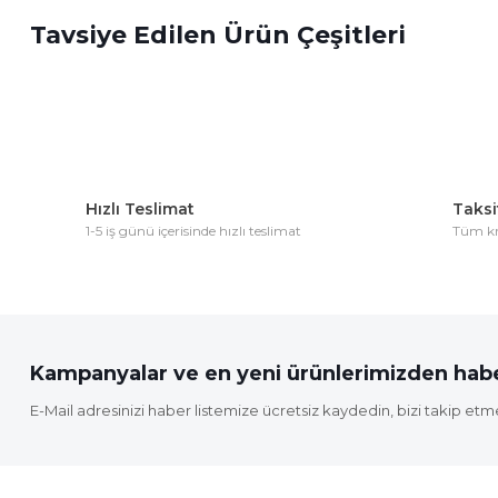
Tavsiye Edilen Ürün Çeşitleri
Ürün resmi kalitesiz, bozuk veya görüntülenemiyor.
Ürün açıklamasında eksik bilgiler bulunuyor.
Ürün bilgilerinde hatalar bulunuyor.
Ürün fiyatı diğer sitelerden daha pahalı.
Bu ürüne benzer farklı alternatifler olmalı.
Hızlı Teslimat
Taksit
1-5 iş günü içerisinde hızlı teslimat
Tüm kre
Kampanyalar ve en yeni ürünlerimizden habe
E-Mail adresinizi haber listemize ücretsiz kaydedin, bizi takip etm