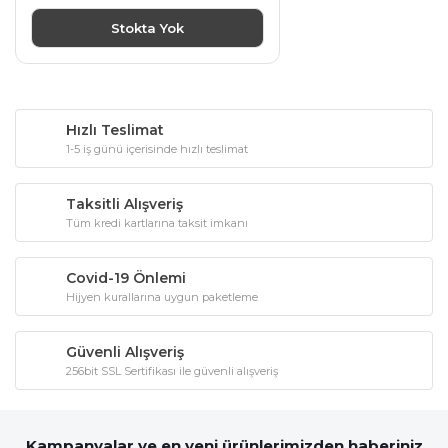
Stokta Yok
Hızlı Teslimat
1-5 iş günü içerisinde hızlı teslimat
Taksitli Alışveriş
Tüm kredi kartlarına taksit imkanı
Covid-19 Önlemi
Hijyen kurallarına uygun paketleme
Güvenli Alışveriş
256bit SSL Sertifikası ile güvenli alışveriş
Kampanyalar ve en yeni ürünlerimizden haberiniz