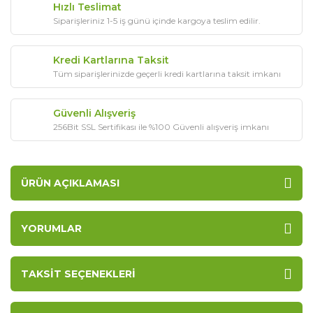
Hızlı Teslimat
Siparişleriniz 1-5 iş günü içinde kargoya teslim edilir.
Kredi Kartlarına Taksit
Tüm siparişlerinizde geçerli kredi kartlarına taksit imkanı
Güvenli Alışveriş
256Bit SSL Sertifikası ile %100 Güvenli alışveriş imkanı
ÜRÜN AÇIKLAMASI
YORUMLAR
TAKSIT SEÇENEKLERI