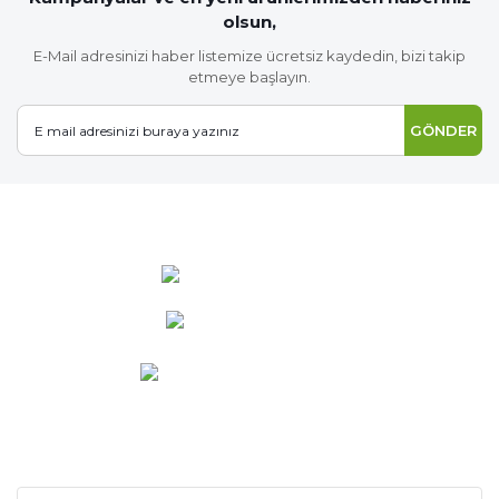
olsun,
E-Mail adresinizi haber listemize ücretsiz kaydedin, bizi takip
etmeye başlayın.
GÖNDER
0 537 486 12 25
bilgi@ideabahce.com
Doğancı Mah. Kaya Mutlu Sk.
No:15/3 Mut/Mersin