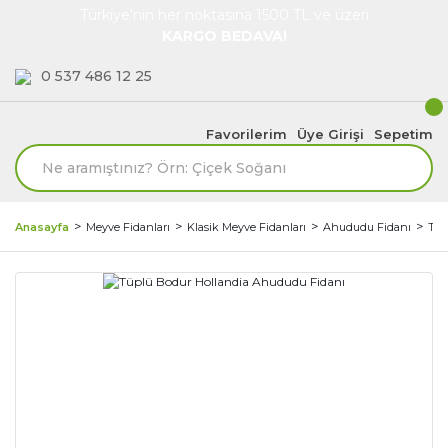
Türkiye'nin her noktasına 1500 TL ve üzeri
KARGO BEDAVA!
0 537 486 12 25
Favorilerim
Üye Girişi
Sepetim
Anasayfa
Meyve Fidanları
Klasik Meyve Fidanları
Ahududu Fidanı
Tüp