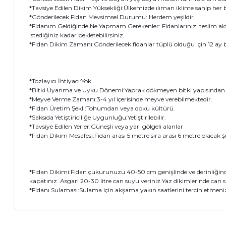
*Tavsiye Edilen Dikim Yüksekliği:Ülkemizde ılıman iklime sahip her bö
*Gönderilecek Fidan Mevsimsel Durumu: Herdem yeşildir.
*Fidanım Geldiğinde Ne Yapmam Gerekenler: Fidanlarınızı teslim al
istediğiniz kadar bekletebilirsiniz.
*Fidan Dikim Zamanı:Gönderilecek fidanlar tüplü olduğu için 12 ay boy
*Tozlayıcı İhtiyacı:Yok
*Bitki Uyanma ve Uyku Dönemi:Yaprak dökmeyen bitki yapısından
*Meyve Verme Zamanı:3-4 yıl içerisinde meyve verebilmektedir.
*Fidan Üretim Şekli:Tohumdan veya doku kültürü.
*Saksıda Yetiştiriciliğe Uygunluğu:Yetiştirilebilir.
*Tavsiye Edilen Yerler:Güneşli veya yarı gölgeli alanlar
*Fidan Dikim Mesafesi:Fidan arası 5 metre sıra arası 6 metre olacak şe
*Fidan Dikimi:Fidan çukurunuzu 40-50 cm genişlinde ve derinliğinde 
kapatınız. Asgari 20-30 litre can suyu veriniz.Yaz dikimlerinde can s
*Fidanı Sulaması:Sulama için akşama yakın saatlerini tercih etmeniz h