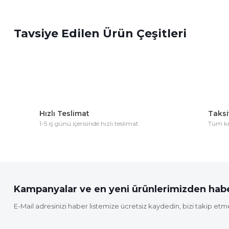
Bu ürünün fiyat bilgisi, resim, ürün açıklamalarında ve diğer 
Görüş ve önerileriniz için teşekkür ederiz.
Tavsiye Edilen Ürün Çeşitleri
Ürün resmi kalitesiz, bozuk veya görüntülenemiyor.
Ürün açıklamasında eksik bilgiler bulunuyor.
Ürün bilgilerinde hatalar bulunuyor.
Ürün fiyatı diğer sitelerden daha pahalı.
Bu ürüne benzer farklı alternatifler olmalı.
Hızlı Teslimat
Taksit
1-5 iş günü içerisinde hızlı teslimat
Tüm kre
Kampanyalar ve en yeni ürünlerimizden habe
E-Mail adresinizi haber listemize ücretsiz kaydedin, bizi takip etm