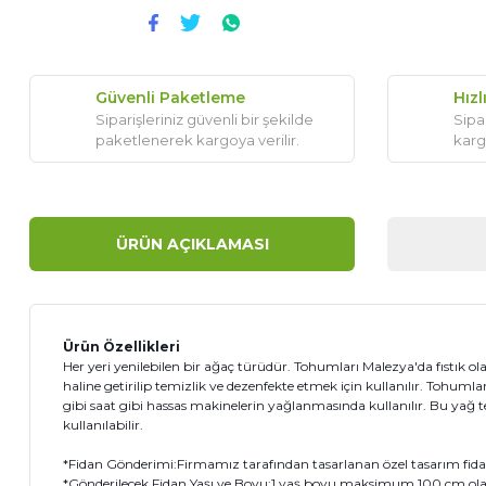
Güvenli Paketleme
Hızl
Siparişleriniz güvenli bir şekilde
Sipar
paketlenerek kargoya verilir.
karg
ÜRÜN AÇIKLAMASI
Ürün Özellikleri
Her yeri yenilebilen bir ağaç türüdür. Tohumları Malezya'da fıstık olar
haline getirilip temizlik ve dezenfekte etmek için kullanılır. Tohuml
gibi saat gibi hassas makinelerin yağlanmasında kullanılır. Bu yağ te
kullanılabilir.
*Fidan Gönderimi:Firmamız tarafından tasarlanan özel tasarım fidanı 
*Gönderilecek Fidan Yaşı ve Boyu:1 yaş boyu maksimum 100 cm olan 