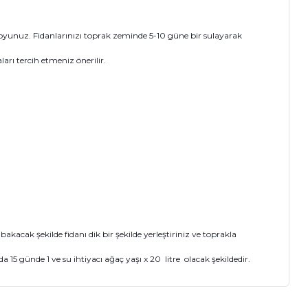
oyunuz. Fidanlarınızı toprak zeminde 5-10 güne bir sulayarak
arı tercih etmeniz önerilir.
cak şekilde fidanı dik bir şekilde yerleştiriniz ve toprakla
15 günde 1 ve su ihtiyacı ağaç yaşı x 20 litre olacak şekildedir.