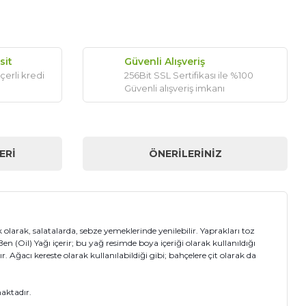
sit
Güvenli Alışveriş
çerli kredi
256Bit SSL Sertifikası ile %100
Güvenli alışveriş imkanı
ERI
ÖNERILERINIZ
k olarak, salatalarda, sebze yemeklerinde yenilebilir. Yaprakları toz
 (Oil) Yağı içerir; bu yağ resimde boya içeriği olarak kullanıldığı
 Ağacı kereste olarak kullanılabildiği gibi; bahçelere çit olarak da
maktadır.