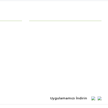
Organik Fidan Dikim Gübresi(10 Fidan İçin)
MÜŞTERİ HİZMETLERİ
27,78 TL
Ödeme Seçenekleri
İncele
Stokta Yok
Mesafeli Satış Sözleşmesi
Ödeme ve Teslimat
Gizlilik ve Güvenlik
İade Şartları
Kişisel Verilerin Korunması
Uygulamamızı İndirin