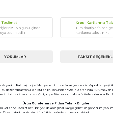
ı Teslimat
Kredi Kartlarına Tak
işleriniz 1-5 iş günü içinde
Tüm siparişlerinizde ge
oya teslim edilir.
kartlarına taksit imkanı
YORUMLAR
TAKSIT SEÇENEKL
ak yenilir. Kalınlaşmış kökleri yaban turpu olarak yenilebilir. Yaprakları yeşilli
arı su dezenfektasyonu için kullanılır. Tohumları %38-40 oranında kurumayan Ben
miz, tatlı ve kokusuz olduğu için parfüm ve saç bakım ürünlerinde de kullanılır.
Ürün Gönderim ve Fidan Teknik Bilgileri
kolisinde üzeri etiketli bir şekilde anlaşmalı kargo şirketi ile gönderim yapıl
12 ay dikimi yapılabilen tüplü fidan gönderimi yapılmaktadır.