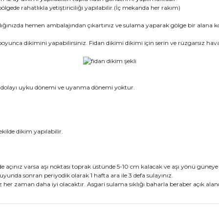
lgede rahatlıkla yetiştiriciliği yapılabilir.(İç mekanda her rakım)
dığınızda hemen ambalajından çıkartınız ve sulama yaparak gölge bir alana k
unca dikimini yapabilirsiniz. Fidan dikimi dikimi için serin ve rüzgarsız haval
 dolayı uyku dönemi ve uyanma dönemi yoktur.
kilde dikim yapılabilir.
açınız varsa aşı noktası toprak üstünde 5-10 cm kalacak ve aşı yönü güneye baka
uyunda sonran periyodik olarak 1 hafta ara ile 3 defa sulayınız.
er zaman daha iyi olacaktır. Asgari sulama sıklığı baharla beraber açık alanda 