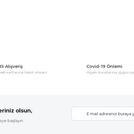
konularda yetersiz gördüğünüz noktaları öneri formunu kullanarak tarafım
Bu ürüne ilk yorumu siz yapın!
Yorum Yaz
li Alışveriş
Covid-19 Önlemi
di kartlarına taksit imkanı
Hijyen kurallarına uygun 
Gönder
riniz olsun,
eye başlayın.