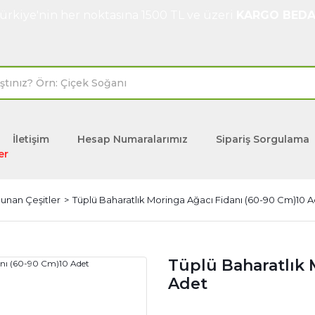
ürkiye'nin her noktasına 1500 TL ve üzeri
KARGO BEDA
İletişim
Hesap Numaralarımız
Sipariş Sorgulama
er
lunan Çeşitler
Tüplü Baharatlık Moringa Ağacı Fidanı (60-90 Cm)10 
Tüplü Baharatlık 
Adet