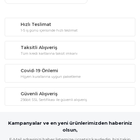
Hızlı Teslimat
1-5 iş günü içerisinde hızlı teslimat
Taksitli Alışveriş
Tüm kredi kartlarına taksit imkanı
Covid-19 Önlemi
Hijyen kurallarına uygun paketleme
Güvenli Alışveriş
256bit SSL Sertifikası ile güvenli alışveriş
Kampanyalar ve en yeni ürünlerimizden haberiniz
olsun,
E-Mail adresinizi haber listemize ücretsiz kaydedin, bizi takip