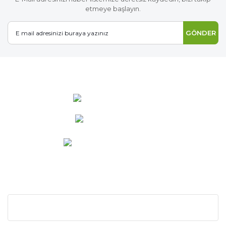
etmeye başlayın.
GÖNDER
0 537 486 12 25
bilgi@ideabahce.com
Doğancı Mah. Kaya Mutlu Sk.
No:15/3 Mut/Mersin
KURUMSAL