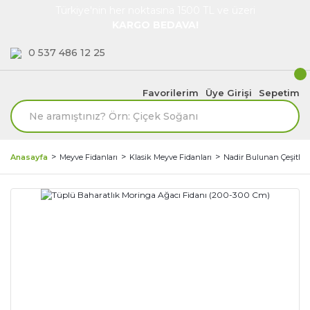
Türkiye'nin her noktasına 1500 TL ve üzeri
KARGO BEDAVA!
0 537 486 12 25
Favorilerim
Üye Girişi
Sepetim
Anasayfa
Meyve Fidanları
Klasik Meyve Fidanları
Nadir Bulunan Çeşitler