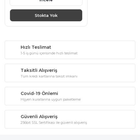
Stokta Yok
Hızlı Teslimat
1-5 iş günü içerisinde hızlı teslimat
Taksitli Alışveriş
Tüm kredi kartlarına taksit imkanı
Covid-19 Önlemi
Hijyen kurallarına uygun paketleme
Güvenli Alışveriş
256bit SSL Sertifikası ile güvenli alışveriş