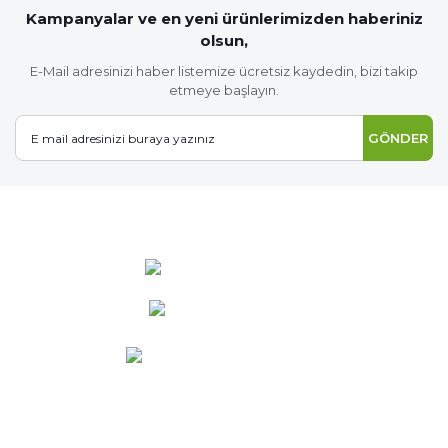
Kampanyalar ve en yeni ürünlerimizden haberiniz
olsun,
E-Mail adresinizi haber listemize ücretsiz kaydedin, bizi takip
etmeye başlayın.
GÖNDER
0 537 486 12 25
bilgi@ideabahce.com
Doğancı Mah. Kaya Mutlu Sk.
No:15/3 Mut/Mersin