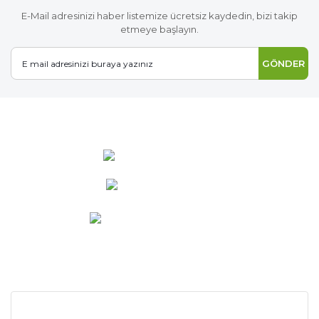
E-Mail adresinizi haber listemize ücretsiz kaydedin, bizi takip
etmeye başlayın.
GÖNDER
0 537 486 12 25
bilgi@ideabahce.com
Doğancı Mah. Kaya Mutlu Sk.
No:15/3 Mut/Mersin
KURUMSAL