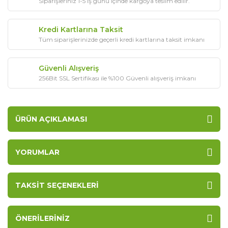
Siparişleriniz 1-5 iş günü içinde kargoya teslim edilir.
Kredi Kartlarına Taksit
Tüm siparişlerinizde geçerli kredi kartlarına taksit imkanı
Güvenli Alışveriş
256Bit SSL Sertifikası ile %100 Güvenli alışveriş imkanı
ÜRÜN AÇIKLAMASI
YORUMLAR
TAKSIT SEÇENEKLERI
ÖNERILERINIZ