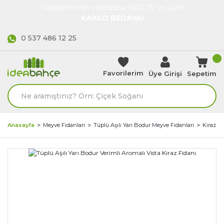
Türkiye'nin her noktasına 1500 TL ve üzeri
KARGO BEDAVA!
0 537 486 12 25
Favorilerim
Üye Girişi
Sepetim
Anasayfa
Meyve Fidanları
Tüplü Aşılı Yarı Bodur Meyve Fidanları
Kiraz Fi