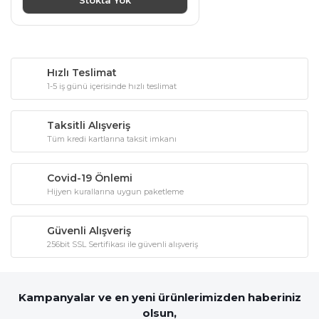
Hızlı Teslimat
1-5 iş günü içerisinde hızlı teslimat
Taksitli Alışveriş
Tüm kredi kartlarına taksit imkanı
Covid-19 Önlemi
Hijyen kurallarına uygun paketleme
Güvenli Alışveriş
256bit SSL Sertifikası ile güvenli alışveriş
Kampanyalar ve en yeni ürünlerimizden haberiniz
olsun,