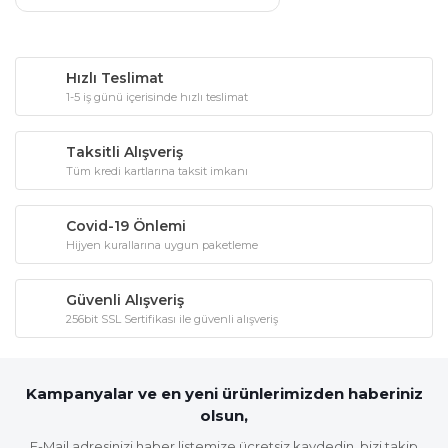
Hızlı Teslimat
1-5 iş günü içerisinde hızlı teslimat
Taksitli Alışveriş
Tüm kredi kartlarına taksit imkanı
Covid-19 Önlemi
Hijyen kurallarına uygun paketleme
Güvenli Alışveriş
256bit SSL Sertifikası ile güvenli alışveriş
Kampanyalar ve en yeni ürünlerimizden haberiniz
olsun,
E-Mail adresinizi haber listemize ücretsiz kaydedin, bizi takip