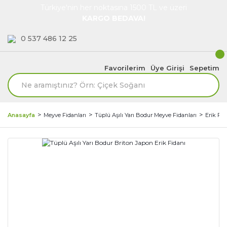
Türkiye'nin her noktasına 1500 TL ve üzeri
KARGO BEDAVA!
0 537 486 12 25
Favorilerim
Üye Girişi
Sepetim
Anasayfa
Meyve Fidanları
Tüplü Aşılı Yarı Bodur Meyve Fidanları
Erik Fid