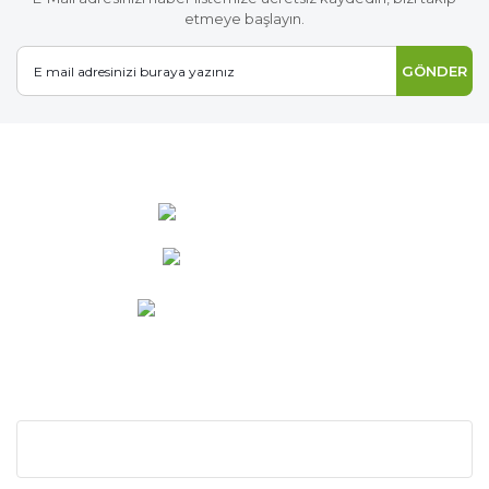
etmeye başlayın.
GÖNDER
0 537 486 12 25
bilgi@ideabahce.com
Doğancı Mah. Kaya Mutlu Sk.
No:15/3 Mut/Mersin
KURUMSAL