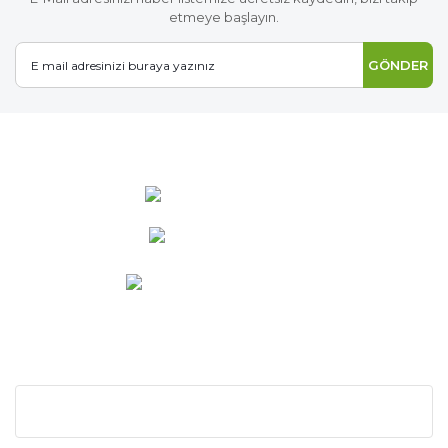
etmeye başlayın.
GÖNDER
0 537 486 12 25
bilgi@ideabahce.com
Doğancı Mah. Kaya Mutlu Sk.
No:15/3 Mut/Mersin
KURUMSAL