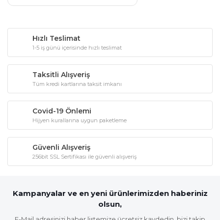
Hızlı Teslimat
1-5 iş günü içerisinde hızlı teslimat
Taksitli Alışveriş
Tüm kredi kartlarına taksit imkanı
Covid-19 Önlemi
Hijyen kurallarına uygun paketleme
Güvenli Alışveriş
256bit SSL Sertifikası ile güvenli alışveriş
Kampanyalar ve en yeni ürünlerimizden haberiniz
olsun,
E-Mail adresinizi haber listemize ücretsiz kaydedin, bizi takip