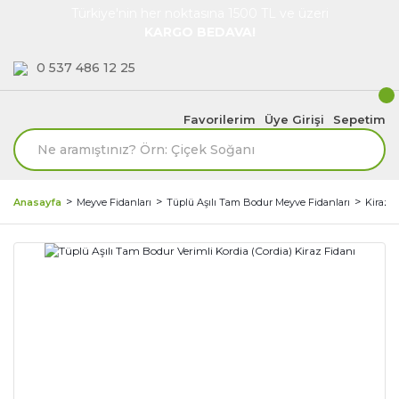
Türkiye'nin her noktasına 1500 TL ve üzeri
KARGO BEDAVA!
0 537 486 12 25
Favorilerim
Üye Girişi
Sepetim
Anasayfa
Meyve Fidanları
Tüplü Aşılı Tam Bodur Meyve Fidanları
Kiraz F