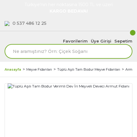
Türkiye'nin her noktasına 1500 TL ve üzeri
KARGO BEDAVA!
0 537 486 12 25
Favorilerim
Üye Girişi
Sepetim
Anasayfa
Meyve Fidanları
Tüplü Aşılı Tam Bodur Meyve Fidanları
Armut 