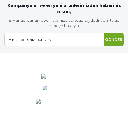
Kampanyalar ve en yeni ürünlerimizden haberiniz
olsun,
E-Mail adresinizi haber listemize ücretsiz kaydedin, bizi takip
etmeye başlayın.
GÖNDER
0 537 486 12 25
bilgi@ideabahce.com
Doğancı Mah. Kaya Mutlu Sk.
No:15/3 Mut/Mersin