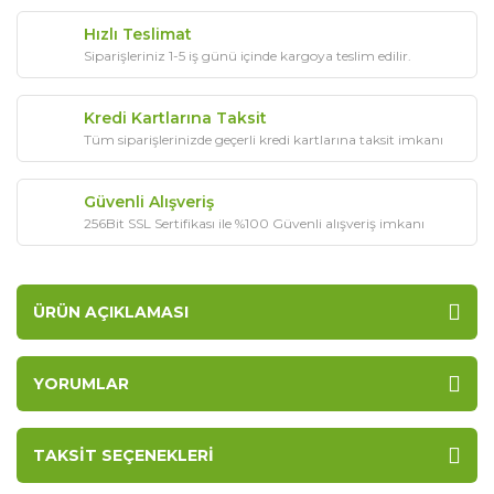
Hızlı Teslimat
Siparişleriniz 1-5 iş günü içinde kargoya teslim edilir.
Kredi Kartlarına Taksit
Tüm siparişlerinizde geçerli kredi kartlarına taksit imkanı
Güvenli Alışveriş
256Bit SSL Sertifikası ile %100 Güvenli alışveriş imkanı
ÜRÜN AÇIKLAMASI
YORUMLAR
TAKSIT SEÇENEKLERI