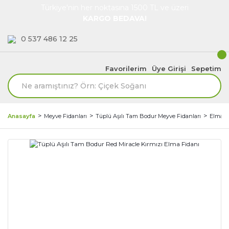
Türkiye'nin her noktasına 1500 TL ve üzeri
KARGO BEDAVA!
0 537 486 12 25
Favorilerim
Üye Girişi
Sepetim
Anasayfa
Meyve Fidanları
Tüplü Aşılı Tam Bodur Meyve Fidanları
Elma F