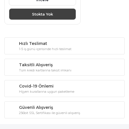
Stokta Yok
Hızlı Teslimat
1-5 iş günü içerisinde hızlı teslimat
Taksitli Alışveriş
Tüm kredi kartlarına taksit imkanı
Covid-19 Önlemi
Hijyen kurallarına uygun paketleme
Güvenli Alışveriş
256bit SSL Sertifikası ile güvenli alışveriş