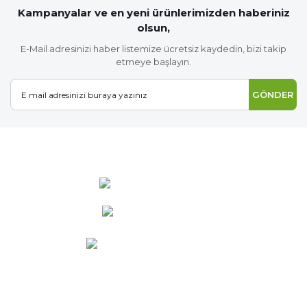
Kampanyalar ve en yeni ürünlerimizden haberiniz
olsun,
E-Mail adresinizi haber listemize ücretsiz kaydedin, bizi takip
etmeye başlayın.
GÖNDER
0 537 486 12 25
bilgi@ideabahce.com
Doğancı Mah. Kaya Mutlu Sk.
No:15/3 Mut/Mersin