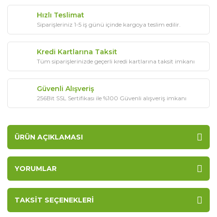
Hızlı Teslimat
Siparişleriniz 1-5 iş günü içinde kargoya teslim edilir.
Kredi Kartlarına Taksit
Tüm siparişlerinizde geçerli kredi kartlarına taksit imkanı
Güvenli Alışveriş
256Bit SSL Sertifikası ile %100 Güvenli alışveriş imkanı
ÜRÜN AÇIKLAMASI
YORUMLAR
TAKSIT SEÇENEKLERI