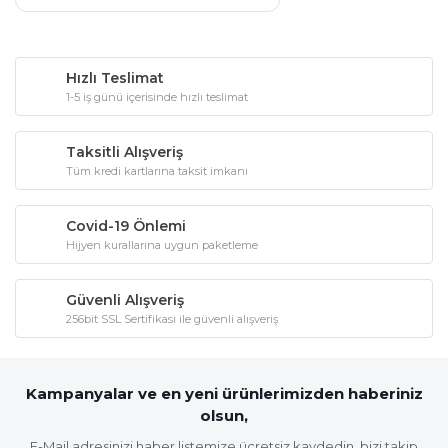
Hızlı Teslimat
1-5 iş günü içerisinde hızlı teslimat
Taksitli Alışveriş
Tüm kredi kartlarına taksit imkanı
Covid-19 Önlemi
Hijyen kurallarına uygun paketleme
Güvenli Alışveriş
256bit SSL Sertifikası ile güvenli alışveriş
Kampanyalar ve en yeni ürünlerimizden haberiniz
olsun,
E-Mail adresinizi haber listemize ücretsiz kaydedin, bizi takip