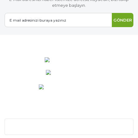
etmeye başlayın.
GÖNDER
0 537 486 12 25
bilgi@ideabahce.com
Doğancı Mah. Kaya Mutlu Sk.
No:15/3 Mut/Mersin
KURUMSAL