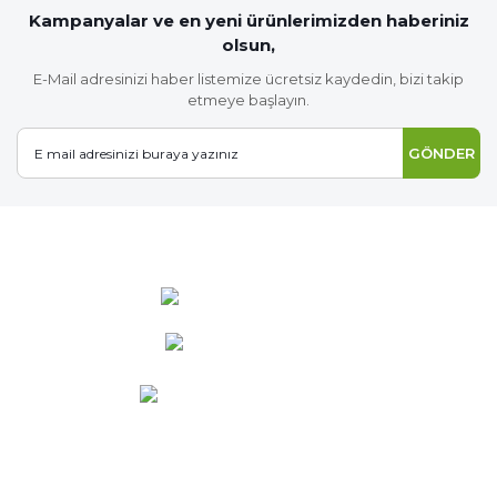
Kampanyalar ve en yeni ürünlerimizden haberiniz
olsun,
E-Mail adresinizi haber listemize ücretsiz kaydedin, bizi takip
etmeye başlayın.
GÖNDER
0 537 486 12 25
bilgi@ideabahce.com
Doğancı Mah. Kaya Mutlu Sk.
No:15/3 Mut/Mersin