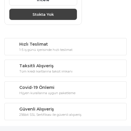
Stokta Yok
Hızlı Teslimat
1-5 iş günü içerisinde hızlı teslimat
Taksitli Alışveriş
Tüm kredi kartlarına taksit imkanı
Covid-19 Önlemi
Hijyen kurallarına uygun paketleme
Güvenli Alışveriş
256bit SSL Sertifikası ile güvenli alışveriş