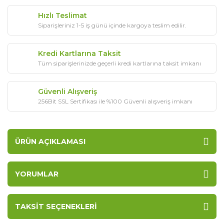
Hızlı Teslimat
Siparişleriniz 1-5 iş günü içinde kargoya teslim edilir.
Kredi Kartlarına Taksit
Tüm siparişlerinizde geçerli kredi kartlarına taksit imkanı
Güvenli Alışveriş
256Bit SSL Sertifikası ile %100 Güvenli alışveriş imkanı
ÜRÜN AÇIKLAMASI
YORUMLAR
TAKSIT SEÇENEKLERI