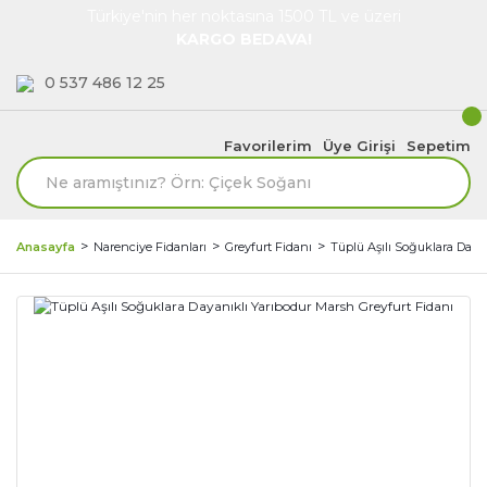
Türkiye'nin her noktasına 1500 TL ve üzeri
KARGO BEDAVA!
0 537 486 12 25
Favorilerim
Üye Girişi
Sepetim
Anasayfa
Narenciye Fidanları
Greyfurt Fidanı
Tüplü Aşılı Soğuklara Daya