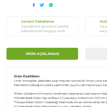
Güvenli Paketleme
Hızl
Siparişleriniz güvenli bir şekilde
Sipar
paketlenerek kargoya verilir.
karg
ÜRÜN AÇIKLAMASI
Ürün Özellikleri
Lime, limongiller ailesinden olup meyvesi normal bir limon yarısı kadar,
Meyvesinin kabuğunu pasta yapımında, suyunu ise meyve suyu karış
*Fidan Gönderimi:Firmamız tarafından tasarlanan özel tasarım fidanı 
*Gönderilecek Fidan Yaşı ve Boyu:1-2 yaş boyu maksimum 100 cm ola
*Tavsiye Edilen Dikim Yüksekliği:Ülkemizde ılıman iklime sahip her bö
*Gönderilecek Fidan Mevsimsel Durumu: Herdem yeşildir.