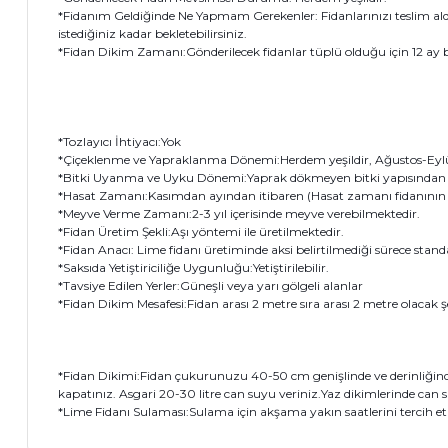
*Fidanım Geldiğinde Ne Yapmam Gerekenler: Fidanlarınızı teslim al
istediğiniz kadar bekletebilirsiniz.
*Fidan Dikim Zamanı:Gönderilecek fidanlar tüplü olduğu için 12 ay boy
*Tozlayıcı İhtiyacı:Yok
*Çiçeklenme ve Yapraklanma Dönemi:Herdem yeşildir, Ağustos-Eylül 
*Bitki Uyanma ve Uyku Dönemi:Yaprak dökmeyen bitki yapısından
*Hasat Zamanı:Kasımdan ayından itibaren (Hasat zamanı fidanının b
*Meyve Verme Zamanı:2-3 yıl içerisinde meyve verebilmektedir.
*Fidan Üretim Şekli:Aşı yöntemi ile üretilmektedir.
*Fidan Anacı: Lime fidanı üretiminde aksi belirtilmediği sürece stan
*Saksıda Yetiştiriciliğe Uygunluğu:Yetiştirilebilir.
*Tavsiye Edilen Yerler:Güneşli veya yarı gölgeli alanlar
*Fidan Dikim Mesafesi:Fidan arası 2 metre sıra arası 2 metre olacak şe
*Fidan Dikimi:Fidan çukurunuzu 40-50 cm genişlinde ve derinliğinde 
kapatınız. Asgari 20-30 litre can suyu veriniz.Yaz dikimlerinde can s
*Lime Fidanı Sulaması:Sulama için akşama yakın saatlerini tercih etm