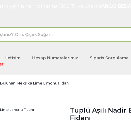
ürkiye'nin her noktasına 1500 TL ve üzeri
KARGO BEDA
İletişim
Hesap Numaralarımız
Sipariş Sorgulama
er
ir Bulunan Meksika Lime Limonu Fidanı
Tüplü Aşılı Nadi
Fidanı