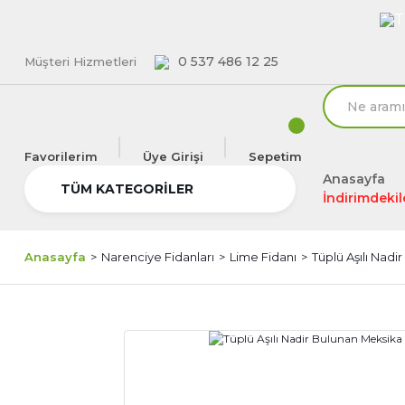
T
0 537 486 12 25
Müşteri Hizmetleri
Favorilerim
Üye Girişi
Sepetim
Anasayfa
TÜM KATEGORİLER
İndirimdekil
Anasayfa
Narenciye Fidanları
Lime Fidanı
Tüplü Aşılı Nad