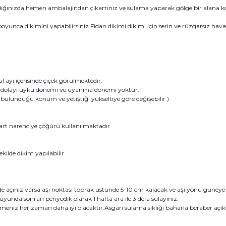
dığınızda hemen ambalajından çıkartınız ve sulama yaparak gölge bir alana k
unca dikimini yapabilirsiniz.Fidan dikimi dikimi için serin ve rüzgarsız havala
ayı içerisinde çiçek görülmektedir.
 dolayı uyku dönemi ve uyanma dönemi yoktur.
ulunduğu konum ve yetiştiği yükseltiye göre değişebilir.)
dart narenciye çöğürü kullanılmaktadır.
kilde dikim yapılabilir.
açınız varsa aşı noktası toprak üstünde 5-10 cm kalacak ve aşı yönü güneye baka
uyunda sonran periyodik olarak 1 hafta ara ile 3 defa sulayınız.
eniz her zaman daha iyi olacaktır.Asgari sulama sıklığı baharla beraber açık al