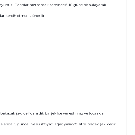
oyunuz. Fidanlarınızı toprak zeminde 5-10 güne bir sulayarak
rı tercih etmeniz önerilir.
cak şekilde fidanı dik bir şekilde yerleştiriniz ve toprakla
anda 15 günde 1 ve su ihtiyacı ağaç yaşıx20 litre olacak şekildedir.