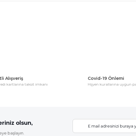
konularda yetersiz gördüğünüz noktaları öneri formunu kullanarak tarafım
Bu ürüne ilk yorumu siz yapın!
Yorum Yaz
li Alışveriş
Covid-19 Önlemi
di kartlarına taksit imkanı
Hijyen kurallarına uygun 
Gönder
riniz olsun,
eye başlayın.