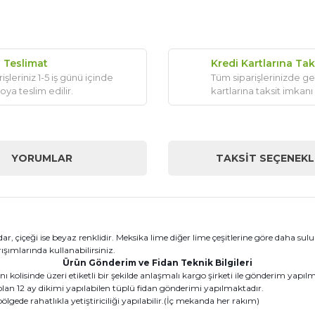
ı Teslimat
Kredi Kartlarına Tak
işleriniz 1-5 iş günü içinde
Tüm siparişlerinizde ge
oya teslim edilir.
kartlarına taksit imkanı
YORUMLAR
TAKSIT SEÇENEKL
 çiçeği ise beyaz renklidir. Meksika lime diğer lime çeşitlerine göre daha sulu ve 
ımlarında kullanabilirsiniz.
Ürün Gönderim ve Fidan Teknik Bilgileri
kolisinde üzeri etiketli bir şekilde anlaşmalı kargo şirketi ile gönderim yapıl
n 12 ay dikimi yapılabilen tüplü fidan gönderimi yapılmaktadır.
lgede rahatlıkla yetiştiriciliği yapılabilir.(İç mekanda her rakım)