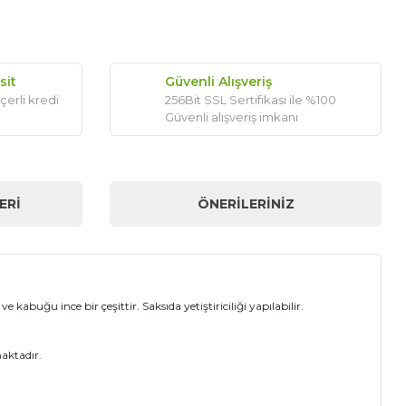
sit
Güvenli Alışveriş
çerli kredi
256Bit SSL Sertifikası ile %100
Güvenli alışveriş imkanı
ERI
ÖNERILERINIZ
kabuğu ince bir çeşittir. Saksıda yetiştiriciliği yapılabilir.
maktadır.