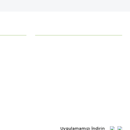
Organik Fidan Dikim Gübresi(10 Fidan İçin)
MÜŞTERİ HİZMETLERİ
27,78 TL
Ödeme Seçenekleri
İncele
Stokta Yok
Mesafeli Satış Sözleşmesi
Ödeme ve Teslimat
Gizlilik ve Güvenlik
İade Şartları
Kişisel Verilerin Korunması
Uygulamamızı İndirin