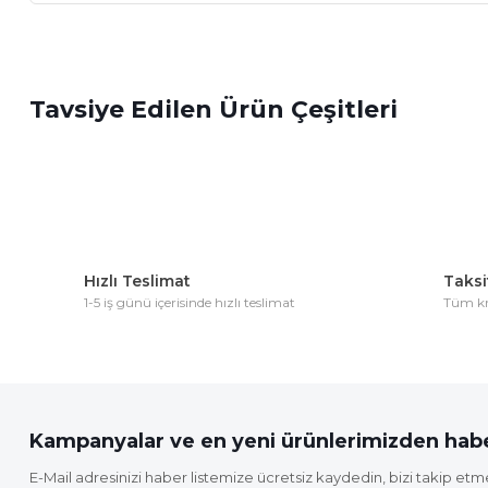
Bu ürünün fiyat bilgisi, resim, ürün açıklamalarında ve diğer 
Görüş ve önerileriniz için teşekkür ederiz.
Tavsiye Edilen Ürün Çeşitleri
Ürün resmi kalitesiz, bozuk veya görüntülenemiyor.
Ürün açıklamasında eksik bilgiler bulunuyor.
Ürün bilgilerinde hatalar bulunuyor.
Ürün fiyatı diğer sitelerden daha pahalı.
Bu ürüne benzer farklı alternatifler olmalı.
Hızlı Teslimat
Taksit
1-5 iş günü içerisinde hızlı teslimat
Tüm kre
Kampanyalar ve en yeni ürünlerimizden habe
E-Mail adresinizi haber listemize ücretsiz kaydedin, bizi takip etm