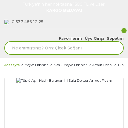
Türkiye'nin her noktasına 1500 TL ve üzeri
KARGO BEDAVA!
0 537 486 12 25
Favorilerim
Üye Girişi
Sepetim
Anasayfa
Meyve Fidanları
Klasik Meyve Fidanları
Armut Fidanı
Tüplü 