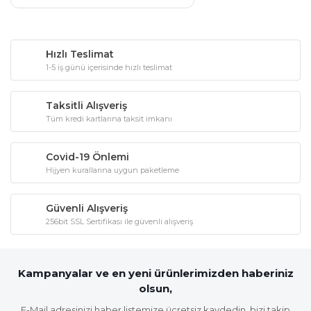
Hızlı Teslimat
1-5 iş günü içerisinde hızlı teslimat
Taksitli Alışveriş
Tüm kredi kartlarına taksit imkanı
Covid-19 Önlemi
Hijyen kurallarına uygun paketleme
Güvenli Alışveriş
256bit SSL Sertifikası ile güvenli alışveriş
Kampanyalar ve en yeni ürünlerimizden haberiniz
olsun,
E-Mail adresinizi haber listemize ücretsiz kaydedin, bizi takip