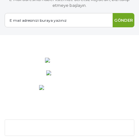
etmeye başlayın.
GÖNDER
0 537 486 12 25
bilgi@ideabahce.com
Doğancı Mah. Kaya Mutlu Sk.
No:15/3 Mut/Mersin
KURUMSAL