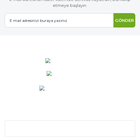
etmeye başlayın.
GÖNDER
0 537 486 12 25
bilgi@ideabahce.com
Doğancı Mah. Kaya Mutlu Sk.
No:15/3 Mut/Mersin
KURUMSAL