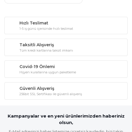
Hızlı Teslimat
1-5 iş günü içerisinde hızlı teslimat
Taksitli Alışveriş
Tüm kredi kartlarına taksit imkanı
Covid-19 Önlemi
Hijyen kurallarına uygun paketleme
Güvenli Alışveriş
256bit SSL Sertifikası ile güvenli alışveriş
Kampanyalar ve en yeni ürünlerimizden haberiniz
olsun,
E-Mail adresinizi haber listemize ücretsiz kaydedin, bizi takip