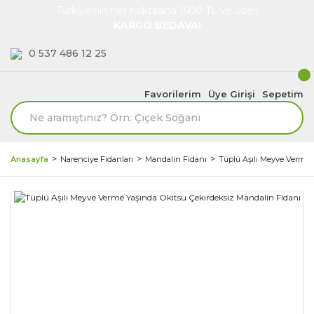
Türkiye'nin her noktasına 1500 TL ve üzeri
KARGO BEDAVA!
0 537 486 12 25
Favorilerim
Üye Girişi
Sepetim
Anasayfa
Narenciye Fidanları
Mandalin Fidanı
Tüplü Aşılı Meyve Verme 