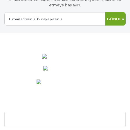
etmeye başlayın.
GÖNDER
0 537 486 12 25
bilgi@ideabahce.com
Doğancı Mah. Kaya Mutlu Sk.
No:15/3 Mut/Mersin
KURUMSAL