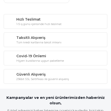
Hızlı Teslimat
1-5 iş günü içerisinde hızlı teslimat
Taksitli Alışveriş
Tüm kredi kartlarına taksit imkanı
Covid-19 Önlemi
Hijyen kurallarına uygun paketleme
Güvenli Alışveriş
256bit SSL Sertifikası ile güvenli alışveriş
Kampanyalar ve en yeni ürünlerimizden haberiniz
olsun,
E-Mail adresinizi haber listemize ücretsiz kaydedin, bizi takip