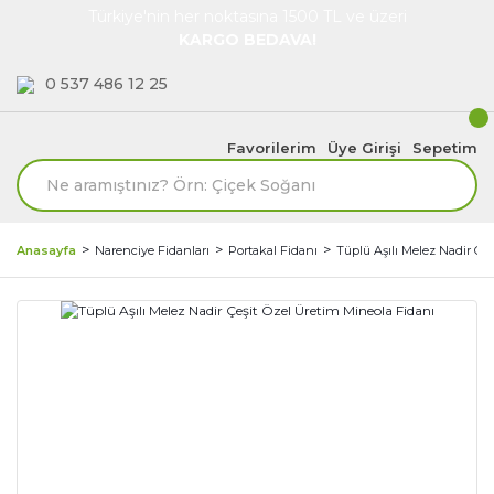
Türkiye'nin her noktasına 1500 TL ve üzeri
KARGO BEDAVA!
0 537 486 12 25
Favorilerim
Üye Girişi
Sepetim
Anasayfa
Narenciye Fidanları
Portakal Fidanı
Tüplü Aşılı Melez Nadir Çe