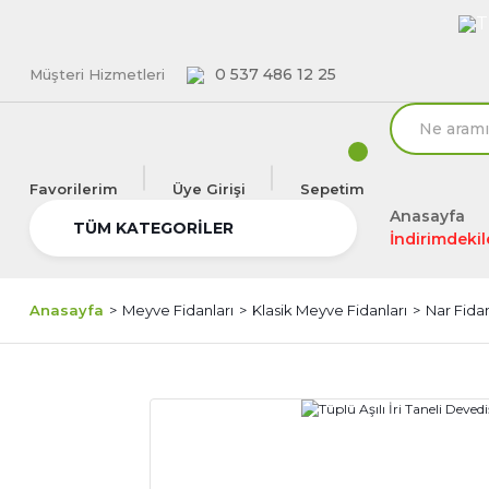
T
0 537 486 12 25
Müşteri Hizmetleri
Favorilerim
Üye Girişi
Sepetim
Anasayfa
TÜM KATEGORİLER
İndirimdekil
Anasayfa
Meyve Fidanları
Klasik Meyve Fidanları
Nar Fida