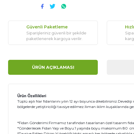
Güvenli Paketleme
Hızl
Siparişleriniz güvenli bir şekilde
Sipar
paketlenerek kargoya verilir.
karg
ÜRÜN AÇIKLAMASI
Ürün Özellikleri
Tüplü aşılı Nar fidanlarını yılın 12 ayı boyunca dikebilirsiniz.Devedişi
bölgelerde yetiştiriciliği tavsiye edilmez.Ilıman iklim kuşaklarında ge
*Fidan Gönderimi:Firmamız tarafından tasarlanan özel tasarım fidanı 
*Gönderilecek Fidan Yaşı ve Boyu:1 yaşında boyu maksimum 80 cm o
*Tavsiye Edilen Dikim Yüksekliği:Hobi amaçlı her bölgede rahatlıkla yeti