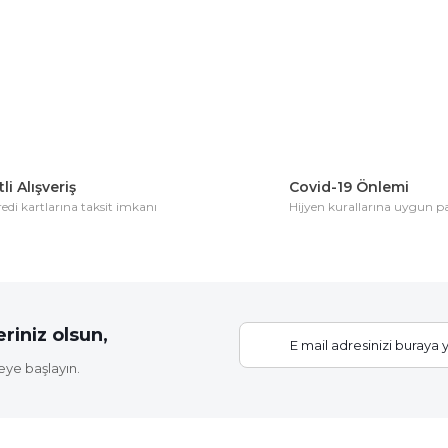
Bu ürüne ilk yorumu siz yapın!
Yorum Yaz
li Alışveriş
Covid-19 Önlemi
di kartlarına taksit imkanı
Hijyen kurallarına uygun 
Gönder
riniz olsun,
eye başlayın.
Elastik Fidan Bağlama İpi (20 Fidan İçin)