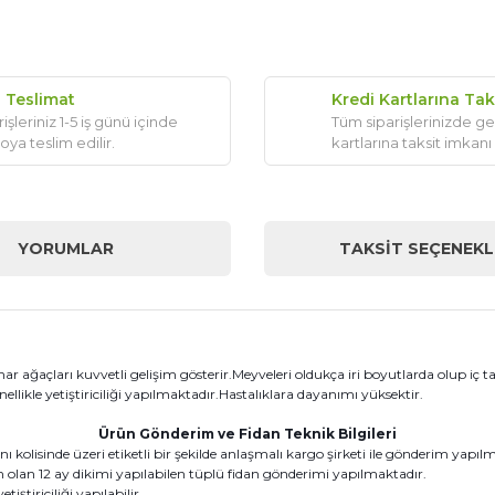
ı Teslimat
Kredi Kartlarına Tak
işleriniz 1-5 iş günü içinde
Tüm siparişlerinizde ge
oya teslim edilir.
kartlarına taksit imkanı
YORUMLAR
TAKSIT SEÇENEKL
 nar ağaçları kuvvetli gelişim gösterir.Meyveleri oldukça iri boyutlarda olup iç t
nellikle yetiştiriciliği yapılmaktadır.Hastalıklara dayanımı yüksektir.
Ürün Gönderim ve Fidan Teknik Bilgileri
kolisinde üzeri etiketli bir şekilde anlaşmalı kargo şirketi ile gönderim yapıl
lan 12 ay dikimi yapılabilen tüplü fidan gönderimi yapılmaktadır.
ştiriciliği yapılabilir.