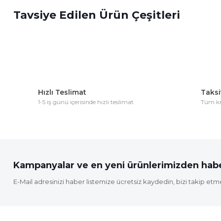
Tavsiye Edilen Ürün Çeşitleri
Ürün resmi kalitesiz, bozuk veya görüntülenemiyor.
Ürün açıklamasında eksik bilgiler bulunuyor.
Ürün bilgilerinde hatalar bulunuyor.
Ürün fiyatı diğer sitelerden daha pahalı.
Bu ürüne benzer farklı alternatifler olmalı.
Hızlı Teslimat
Taksit
1-5 iş günü içerisinde hızlı teslimat
Tüm kre
Kampanyalar ve en yeni ürünlerimizden habe
E-Mail adresinizi haber listemize ücretsiz kaydedin, bizi takip etm