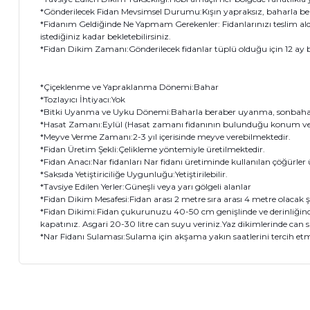
*Gönderilecek Fidan Mevsimsel Durumu:Kışın yapraksız, baharla b
*Fidanım Geldiğinde Ne Yapmam Gerekenler: Fidanlarınızı teslim al
istediğiniz kadar bekletebilirsiniz.
*Fidan Dikim Zamanı:Gönderilecek fidanlar tüplü olduğu için 12 ay bo
*Çiçeklenme ve Yapraklanma Dönemi:Bahar
*Tozlayıcı İhtiyacı:Yok
*Bitki Uyanma ve Uyku Dönemi:Baharla beraber uyanma, sonbahar
*Hasat Zamanı:Eylül (Hasat zamanı fidanının bulunduğu konum ve yet
*Meyve Verme Zamanı:2-3 yıl içerisinde meyve verebilmektedir.
*Fidan Üretim Şekli:Çelikleme yöntemiyle üretilmektedir.
*Fidan Anacı:Nar fidanları Nar fidanı üretiminde kullanılan çöğürler ü
*Saksıda Yetiştiriciliğe Uygunluğu:Yetiştirilebilir.
*Tavsiye Edilen Yerler:Güneşli veya yarı gölgeli alanlar
*Fidan Dikim Mesafesi:Fidan arası 2 metre sıra arası 4 metre olacak şe
*Fidan Dikimi:Fidan çukurunuzu 40-50 cm genişlinde ve derinliğinde 
kapatınız. Asgari 20-30 litre can suyu veriniz.Yaz dikimlerinde can s
*Nar Fidanı Sulaması:Sulama için akşama yakın saatlerini tercih etme
Bu ürünün fiyat bilgisi, resim, ürün açıklamalarında ve diğer 
Görüş ve önerileriniz için teşekkür ederiz.