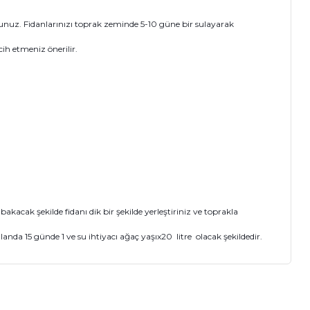
nuz. Fidanlarınızı toprak zeminde 5-10 güne bir sulayarak
ih etmeniz önerilir.
cak şekilde fidanı dik bir şekilde yerleştiriniz ve toprakla
nda 15 günde 1 ve su ihtiyacı ağaç yaşıx20 litre olacak şekildedir.
ıza iletebilirsiniz.