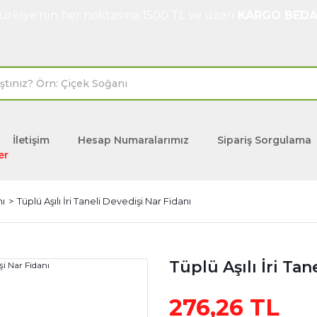
ürkiye'nin her noktasına 1500 TL ve üzeri
KARGO BEDA
İletişim
Hesap Numaralarımız
Sipariş Sorgulama
er
nı
Tüplü Aşılı İri Taneli Devedişi Nar Fidanı
Tüplü Aşılı İri Tan
276,26 TL