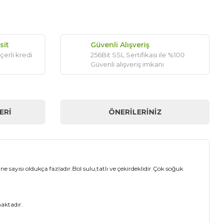
sit
Güvenli Alışveriş
çerli kredi
256Bit SSL Sertifikası ile %100
Güvenli alışveriş imkanı
ERI
ÖNERILERINIZ
ane sayısı oldukça fazladır.Bol sulu,tatlı ve çekirdeklidir.Çok soğuk
maktadır.