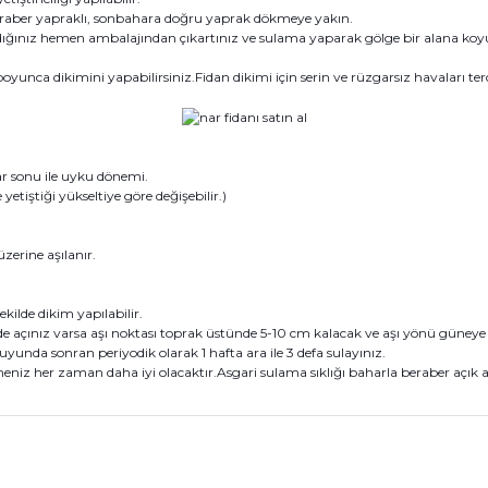
eraber yapraklı, sonbahara doğru yaprak dökmeye yakın.
dığınız hemen ambalajından çıkartınız ve sulama yaparak gölge bir alana koyu
yunca dikimini yapabilirsiniz.Fidan dikimi için serin ve rüzgarsız havaları terc
 sonu ile uyku dönemi.
iştiği yükseltiye göre değişebilir.)
zerine aşılanır.
kilde dikim yapılabilir.
açınız varsa aşı noktası toprak üstünde 5-10 cm kalacak ve aşı yönü güneye baka
uyunda sonran periyodik olarak 1 hafta ara ile 3 defa sulayınız.
niz her zaman daha iyi olacaktır.Asgari sulama sıklığı baharla beraber açık ala
konularda yetersiz gördüğünüz noktaları öneri formunu kullanarak tarafım