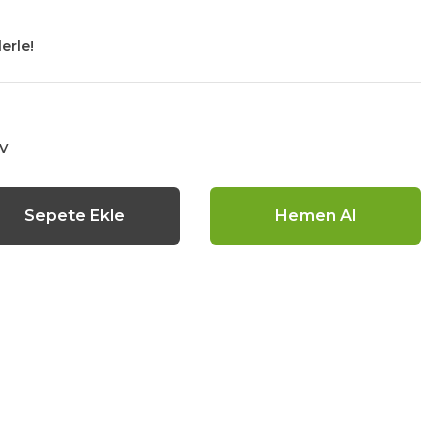
erle!
DV
Sepete Ekle
Hemen Al