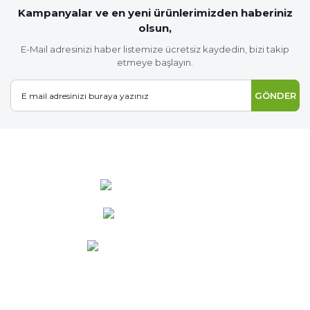
Kampanyalar ve en yeni ürünlerimizden haberiniz
olsun,
E-Mail adresinizi haber listemize ücretsiz kaydedin, bizi takip
etmeye başlayın.
GÖNDER
0 537 486 12 25
bilgi@ideabahce.com
Doğancı Mah. Kaya Mutlu Sk.
No:15/3 Mut/Mersin