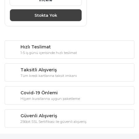
Stokta Yok
Hızlı Teslimat
1-5 iş günü içerisinde hızlı teslimat
Taksitli Alışveriş
Tüm kredi kartlarına taksit imkanı
Covid-19 Önlemi
Hijyen kurallarına uygun paketleme
Güvenli Alışveriş
256bit SSL Sertifikası ile güvenli alışveriş