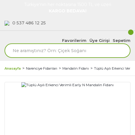
Türkiye'nin her noktasına 1500 TL ve üzeri
KARGO BEDAVA!
0 537 486 12 25
Favorilerim
Üye Girişi
Sepetim
Anasayfa
Narenciye Fidanları
Mandalin Fidanı
Tüplü Aşılı Erkenci Verim