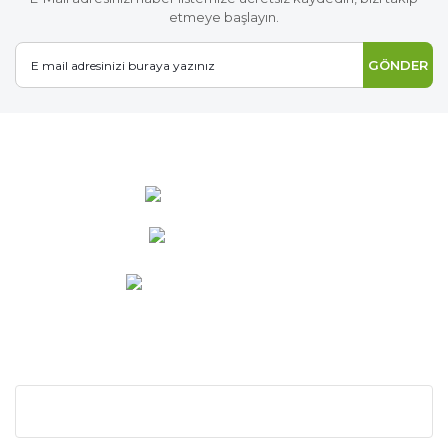
etmeye başlayın.
GÖNDER
0 537 486 12 25
bilgi@ideabahce.com
Doğancı Mah. Kaya Mutlu Sk.
No:15/3 Mut/Mersin
KURUMSAL