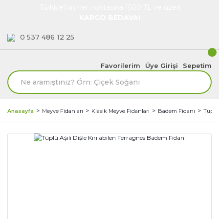
Türkiye'nin her noktasına 1500 TL ve üzeri
KARGO BEDAVA!
0 537 486 12 25
Favorilerim
Üye Girişi
Sepetim
Anasayfa
Meyve Fidanları
Klasik Meyve Fidanları
Badem Fidanı
Tüplü 