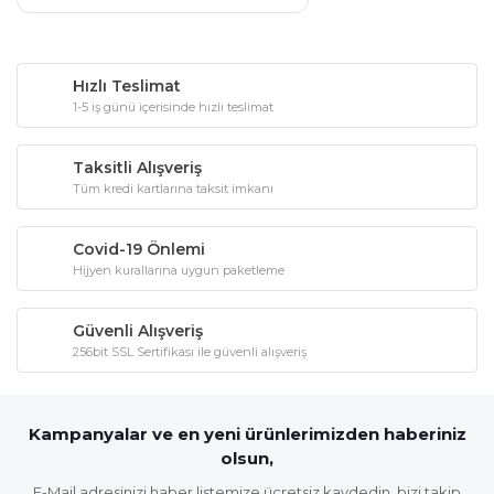
Hızlı Teslimat
1-5 iş günü içerisinde hızlı teslimat
Taksitli Alışveriş
Tüm kredi kartlarına taksit imkanı
Covid-19 Önlemi
Hijyen kurallarına uygun paketleme
Güvenli Alışveriş
256bit SSL Sertifikası ile güvenli alışveriş
Kampanyalar ve en yeni ürünlerimizden haberiniz
olsun,
E-Mail adresinizi haber listemize ücretsiz kaydedin, bizi takip