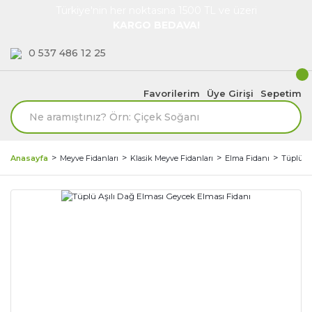
Türkiye'nin her noktasına 1500 TL ve üzeri
KARGO BEDAVA!
0 537 486 12 25
Favorilerim
Üye Girişi
Sepetim
Anasayfa
Meyve Fidanları
Klasik Meyve Fidanları
Elma Fidanı
Tüplü Aş