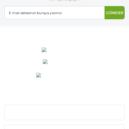
GÖNDER
0 537 486 12 25
bilgi@ideabahce.com
Doğancı Mah. Kaya Mutlu Sk.
No:15/3 Mut/Mersin
KURUMSAL