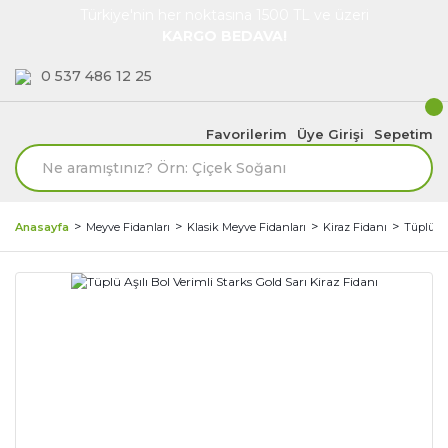
Türkiye'nin her noktasına 1500 TL ve üzeri
KARGO BEDAVA!
0 537 486 12 25
Favorilerim
Üye Girişi
Sepetim
Anasayfa
Meyve Fidanları
Klasik Meyve Fidanları
Kiraz Fidanı
Tüplü Aş