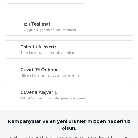
Hızlı Teslimat
1-5 iş günü içerisinde hızlı teslimat
Taksitli Alışveriş
Tüm kredi kartlarına taksit imkanı
Covid-19 Önlemi
Hijyen kurallarına uygun paketleme
Güvenli Alışveriş
256bit SSL Sertifikası ile güvenli alışveriş
Kampanyalar ve en yeni ürünlerimizden haberiniz
olsun,
E-Mail adresinizi haber listemize ücretsiz kaydedin, bizi takip