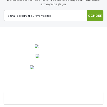
etmeye başlayın.
GÖNDER
0 537 486 12 25
bilgi@ideabahce.com
Doğancı Mah. Kaya Mutlu Sk.
No:15/3 Mut/Mersin
KURUMSAL