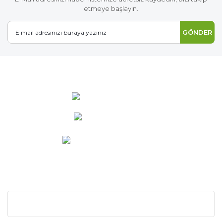
etmeye başlayın.
GÖNDER
0 537 486 12 25
bilgi@ideabahce.com
Doğancı Mah. Kaya Mutlu Sk.
No:15/3 Mut/Mersin
KURUMSAL