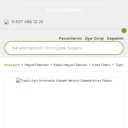
Türkiye'nin her noktasına 1500 TL ve üzeri
KARGO BEDAVA!
0 537 486 12 25
Favorilerim
Üye Girişi
Sepetim
Anasayfa
Meyve Fidanları
Klasik Meyve Fidanları
Kiraz Fidanı
Tüplü Aş