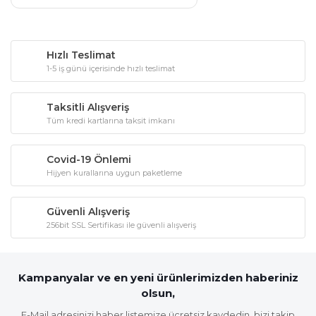
Hızlı Teslimat
1-5 iş günü içerisinde hızlı teslimat
Taksitli Alışveriş
Tüm kredi kartlarına taksit imkanı
Covid-19 Önlemi
Hijyen kurallarına uygun paketleme
Güvenli Alışveriş
256bit SSL Sertifikası ile güvenli alışveriş
Kampanyalar ve en yeni ürünlerimizden haberiniz
olsun,
E-Mail adresinizi haber listemize ücretsiz kaydedin, bizi takip