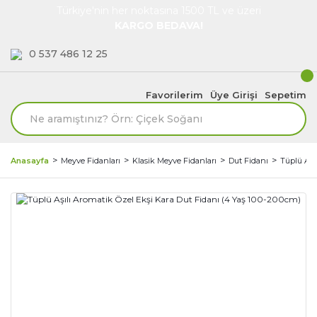
Türkiye'nin her noktasına 1500 TL ve üzeri
KARGO BEDAVA!
0 537 486 12 25
Favorilerim
Üye Girişi
Sepetim
Anasayfa
Meyve Fidanları
Klasik Meyve Fidanları
Dut Fidanı
Tüplü Aşı