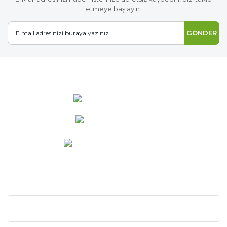
etmeye başlayın.
GÖNDER
0 537 486 12 25
bilgi@ideabahce.com
Doğancı Mah. Kaya Mutlu Sk.
No:15/3 Mut/Mersin
KURUMSAL