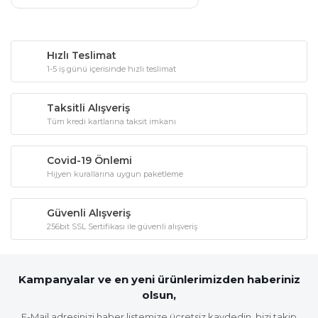
Hızlı Teslimat
1-5 iş günü içerisinde hızlı teslimat
Taksitli Alışveriş
Tüm kredi kartlarına taksit imkanı
Covid-19 Önlemi
Hijyen kurallarına uygun paketleme
Güvenli Alışveriş
256bit SSL Sertifikası ile güvenli alışveriş
Kampanyalar ve en yeni ürünlerimizden haberiniz
olsun,
E-Mail adresinizi haber listemize ücretsiz kaydedin, bizi takip