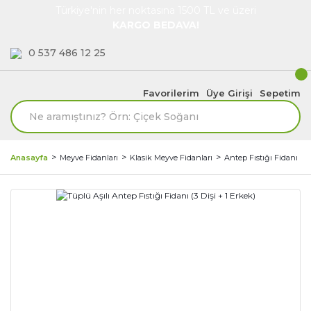
Türkiye'nin her noktasına 1500 TL ve üzeri
KARGO BEDAVA!
0 537 486 12 25
Favorilerim
Üye Girişi
Sepetim
Anasayfa
Meyve Fidanları
Klasik Meyve Fidanları
Antep Fıstığı Fidanı