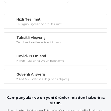
Hızlı Teslimat
1-5 iş günü içerisinde hızlı teslimat
Taksitli Alışveriş
Tüm kredi kartlarına taksit imkanı
Covid-19 Önlemi
Hijyen kurallarına uygun paketleme
Güvenli Alışveriş
256bit SSL Sertifikası ile güvenli alışveriş
Kampanyalar ve en yeni ürünlerimizden haberiniz
olsun,
E-Mail adresinizi haber listemize ücretsiz kaydedin, bizi takip