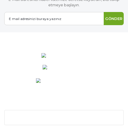
etmeye başlayın.
GÖNDER
0 537 486 12 25
bilgi@ideabahce.com
Doğancı Mah. Kaya Mutlu Sk.
No:15/3 Mut/Mersin
KURUMSAL