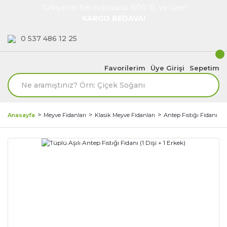
Türkiye'nin her noktasına 1500 TL ve üzeri
KARGO BEDAVA!
0 537 486 12 25
Favorilerim
Üye Girişi
Sepetim
Anasayfa
Meyve Fidanları
Klasik Meyve Fidanları
Antep Fıstığı Fidanı