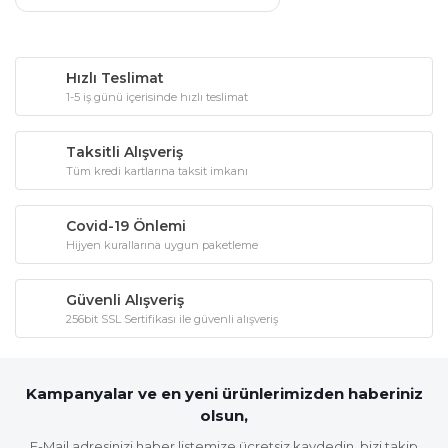
Hızlı Teslimat
1-5 iş günü içerisinde hızlı teslimat
Taksitli Alışveriş
Tüm kredi kartlarına taksit imkanı
Covid-19 Önlemi
Hijyen kurallarına uygun paketleme
Güvenli Alışveriş
256bit SSL Sertifikası ile güvenli alışveriş
Kampanyalar ve en yeni ürünlerimizden haberiniz
olsun,
E-Mail adresinizi haber listemize ücretsiz kaydedin, bizi takip