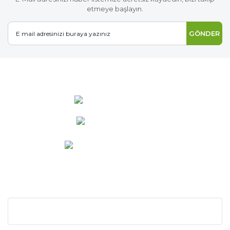
etmeye başlayın.
GÖNDER
0 537 486 12 25
bilgi@ideabahce.com
Doğancı Mah. Kaya Mutlu Sk.
No:15/3 Mut/Mersin
KURUMSAL